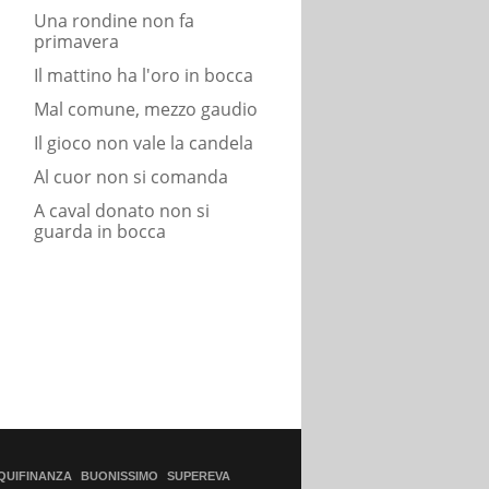
Una rondine non fa
primavera
Il mattino ha l'oro in bocca
Mal comune, mezzo gaudio
Il gioco non vale la candela
Al cuor non si comanda
A caval donato non si
guarda in bocca
QUIFINANZA
BUONISSIMO
SUPEREVA