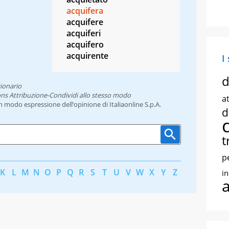
acquifera
acquifere
acquiferi
acquifero
acquirente
I
d
ionario
ns Attribuzione-Condividi allo stesso modo
at
un modo espressione dell’opinione di Italiaonline S.p.A.
d
t
p
K
L
M
N
O
P
Q
R
S
T
U
V
W
X
Y
Z
i