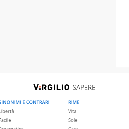
SAPERE
SINONIMI E CONTRARI
RIME
Libertà
Vita
Facile
Sole