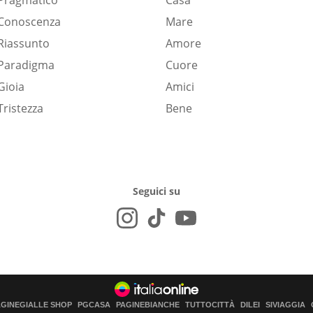
Pragmatico
Casa
Conoscenza
Mare
Riassunto
Amore
Paradigma
Cuore
Gioia
Amici
Tristezza
Bene
Seguici su
AGINEGIALLE SHOP
PGCASA
PAGINEBIANCHE
TUTTOCITTÀ
DILEI
SIVIAGGIA