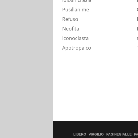
Idiosincrasia
Pusillanime
Refuso
Neofita
Iconoclasta
Apotropaico
LIBERO
VIRGILIO
PAGINEGIALLE
P