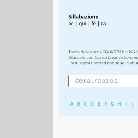
Sillabazione
ac | qui | fè | ra
Tratto dalla voce
ACQUIFERA
del
Wikiz
Rilasciato con
licenza Creative Commo
I testi sopra riportati non sono in alc
A
B
C
D
E
F
G
H
I
J