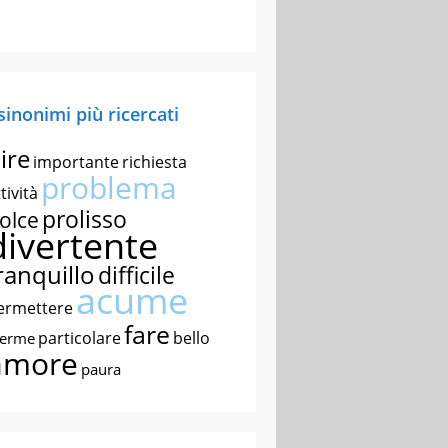
 sinonimi più ricercati
ire
importante
richiesta
problema
tività
prolisso
olce
divertente
ranquillo
difficile
acume
ermettere
fare
particolare
bello
nerme
amore
paura