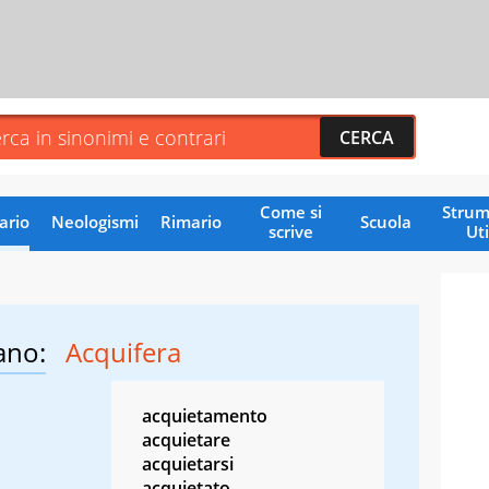
Come si
Strum
ario
Neologismi
Rimario
Scuola
scrive
Uti
ano:
Acquifera
acquietamento
acquietare
acquietarsi
acquietato