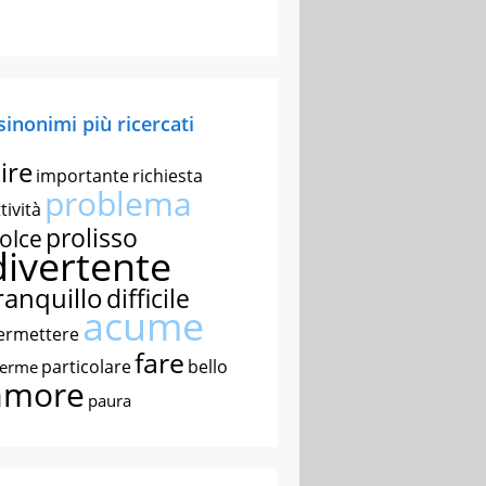
 sinonimi più ricercati
ire
importante
richiesta
problema
tività
prolisso
olce
divertente
ranquillo
difficile
acume
ermettere
fare
particolare
bello
nerme
amore
paura