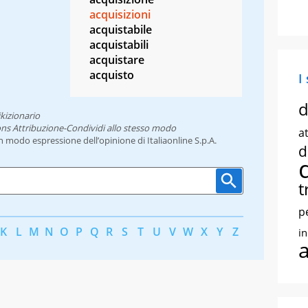
acquisizioni
acquistabile
acquistabili
acquistare
acquisto
I
d
kizionario
ns Attribuzione-Condividi allo stesso modo
at
un modo espressione dell’opinione di Italiaonline S.p.A.
d
t
p
K
L
M
N
O
P
Q
R
S
T
U
V
W
X
Y
Z
i