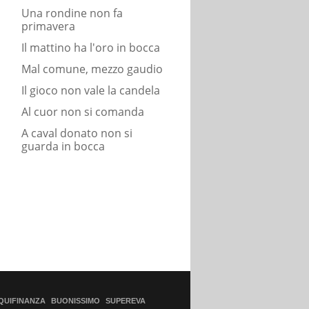
Una rondine non fa
primavera
Il mattino ha l'oro in bocca
Mal comune, mezzo gaudio
Il gioco non vale la candela
Al cuor non si comanda
A caval donato non si
guarda in bocca
QUIFINANZA
BUONISSIMO
SUPEREVA