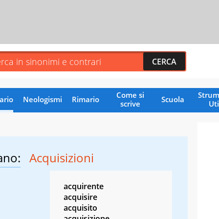
Come si
Strum
ario
Neologismi
Rimario
Scuola
scrive
Uti
ano:
Acquisizioni
acquirente
acquisire
acquisito
acquisizione