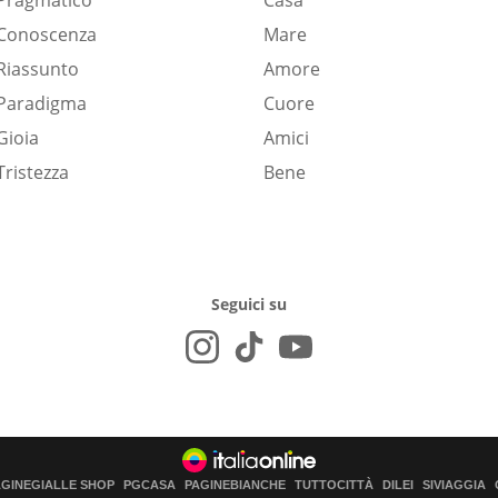
Pragmatico
Casa
Conoscenza
Mare
Riassunto
Amore
Paradigma
Cuore
Gioia
Amici
Tristezza
Bene
Seguici su
AGINEGIALLE SHOP
PGCASA
PAGINEBIANCHE
TUTTOCITTÀ
DILEI
SIVIAGGIA