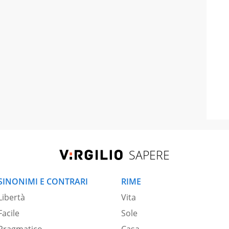
SAPERE
SINONIMI E CONTRARI
RIME
Libertà
Vita
Facile
Sole