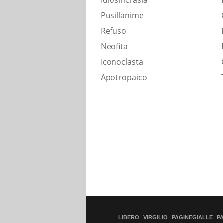
Idiosincrasia
Pusillanime
Refuso
Neofita
Iconoclasta
Apotropaico
LIBERO
VIRGILIO
PAGINEGIALLE
P