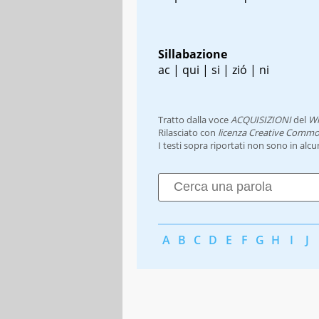
Sillabazione
ac | qui | si | zió | ni
Tratto dalla voce
ACQUISIZIONI
del
Wi
Rilasciato con
licenza Creative Commo
I testi sopra riportati non sono in alc
A
B
C
D
E
F
G
H
I
J