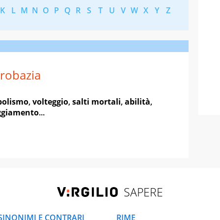
K
L
M
N
O
P
Q
R
S
T
U
V
W
X
Y
Z
robazia
olismo
,
volteggio
,
salti mortali
,
abilità
,
ggiamento
...
SAPERE
SINONIMI E CONTRARI
RIME