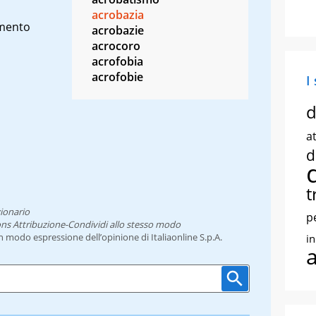
acrobazia
mento
acrobazie
acrocoro
acrofobia
acrofobie
I
d
at
d
t
ionario
p
ns Attribuzione-Condividi allo stesso modo
un modo espressione dell’opinione di Italiaonline S.p.A.
i