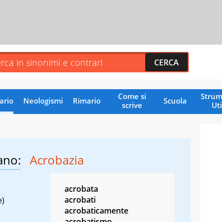
Come si
Strum
ario
Neologismi
Rimario
Scuola
scrive
Uti
ano:
Acrobazia
acrobata
acrobati
e)
acrobaticamente
acrobatismo