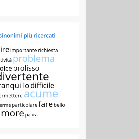
 sinonimi più ricercati
ire
importante
richiesta
problema
tività
prolisso
olce
divertente
ranquillo
difficile
acume
ermettere
fare
particolare
bello
nerme
amore
paura