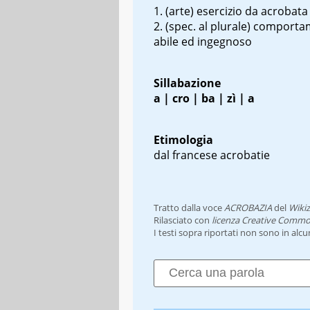
(arte) esercizio da acrobata
(spec. al plurale)
comporta
abile ed ingegnoso
Sillabazione
a | cro | ba | zì | a
Etimologia
dal francese
acrobatie
Tratto dalla voce
ACROBAZIA
del
Wikiz
Rilasciato con
licenza Creative Commo
I testi sopra riportati non sono in alc