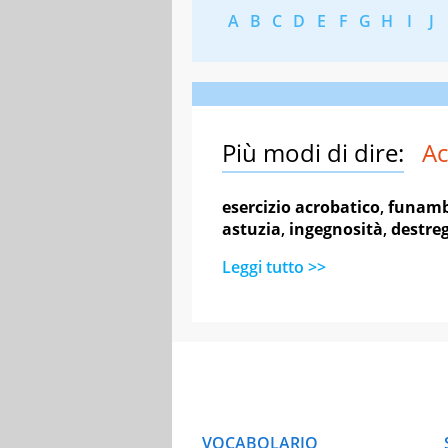
A
B
C
D
E
F
G
H
I
J
Più modi di dire:
Ac
esercizio acrobatico
,
funamb
astuzia
,
ingegnosità
,
destre
Leggi tutto >>
VOCABOLARIO