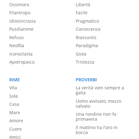
Ossimoro
Libertà
Filantropo
Facile
Idiosincrasia
Pragmatico
Pusillanime
Conoscenza
Refuso
Riassunto
Neofita
Paradigma
Iconoclasta
Gioia
Apotropaico
Tristezza
RIME
PROVERBI
Vita
La verità vien sempre a
galla
Sole
Uomo avvisato, mezzo
Casa
salvato
Mare
Una rondine non fa
primavera
Amore
Il mattino ha l'oro in
Cuore
bocca
Amici