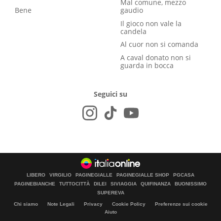
Mal comune, mezzo
Bene
gaudio
Il gioco non vale la
candela
Al cuor non si comanda
A caval donato non si
guarda in bocca
Seguici su
LIBERO
VIRGILIO
PAGINEGIALLE
PAGINEGIALLE SHOP
PGCASA
PAGINEBIANCHE
TUTTOCITTÀ
DILEI
SIVIAGGIA
QUIFINANZA
BUONISSIMO
SUPEREVA
Chi siamo
Note Legali
Privacy
Cookie Policy
Preferenze sui cookie
Aiuto