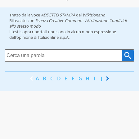
Tratto dalla voce
ADDETTO STAMPA
del
Wikizionario
Rilasciato con
licenza Creative Commons Attribuzione-Condividi
allo stesso modo
I testi sopra riportati non sono in alcun modo espressione
dell’opinione di Italiaonline S.p.A.
A
B
C
D
E
F
G
H
I
J
K
L
M
N