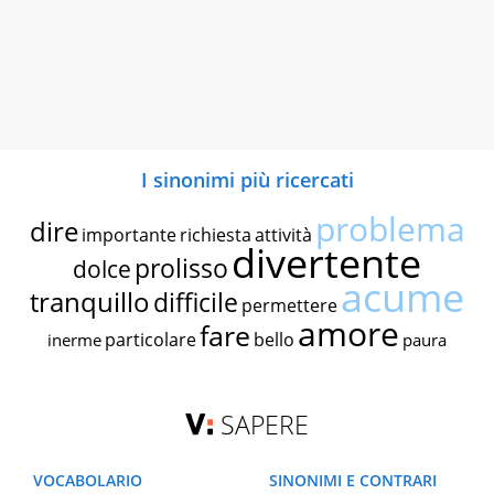
I sinonimi più ricercati
problema
dire
importante
richiesta
attività
divertente
prolisso
dolce
acume
tranquillo
difficile
permettere
amore
fare
particolare
bello
inerme
paura
SAPERE
VOCABOLARIO
SINONIMI E CONTRARI