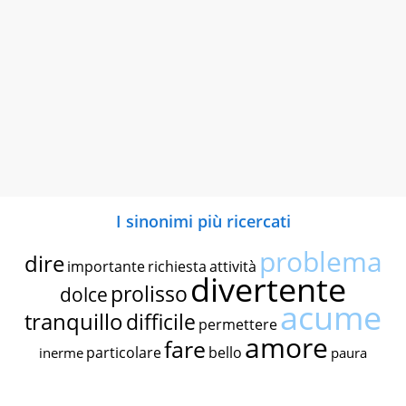
I sinonimi più ricercati
problema
dire
importante
richiesta
attività
divertente
prolisso
dolce
acume
tranquillo
difficile
permettere
amore
fare
particolare
bello
inerme
paura