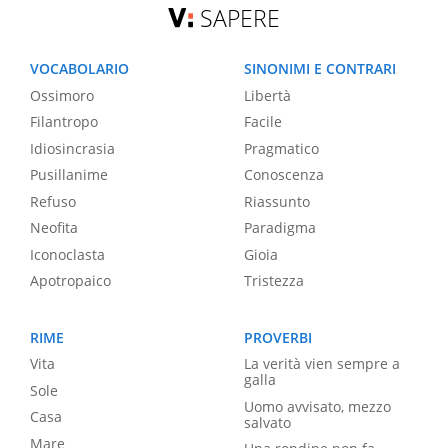
SAPERE
VOCABOLARIO
SINONIMI E CONTRARI
Ossimoro
Libertà
Filantropo
Facile
Idiosincrasia
Pragmatico
Pusillanime
Conoscenza
Refuso
Riassunto
Neofita
Paradigma
Iconoclasta
Gioia
Apotropaico
Tristezza
RIME
PROVERBI
Vita
La verità vien sempre a
galla
Sole
Uomo avvisato, mezzo
Casa
salvato
Mare