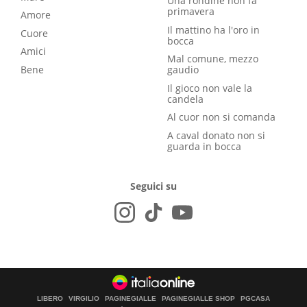
Una rondine non fa
primavera
Amore
Il mattino ha l'oro in
Cuore
bocca
Amici
Mal comune, mezzo
Bene
gaudio
Il gioco non vale la
candela
Al cuor non si comanda
A caval donato non si
guarda in bocca
Seguici su
LIBERO
VIRGILIO
PAGINEGIALLE
PAGINEGIALLE SHOP
PGCASA