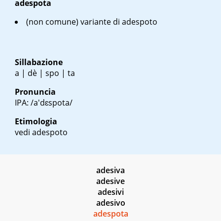
adespota
(non comune) variante di adespoto
Sillabazione
a | dè | spo | ta
Pronuncia
IPA: /a'dɛspota/
Etimologia
vedi adespoto
adesiva
adesive
adesivi
adesivo
adespota