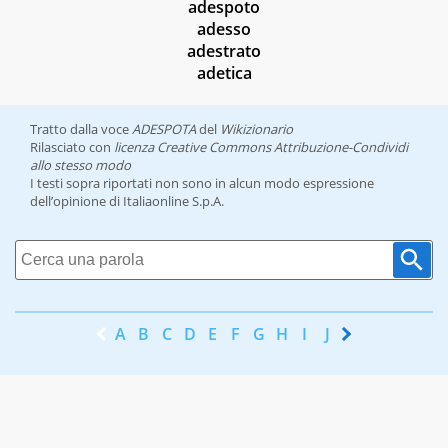
adespoto
adesso
adestrato
adetica
Tratto dalla voce
ADESPOTA
del
Wikizionario
Rilasciato con
licenza Creative Commons Attribuzione-Condividi
allo stesso modo
I testi sopra riportati non sono in alcun modo espressione
dell’opinione di Italiaonline S.p.A.
A
B
C
D
E
F
G
H
I
J
K
L
M
N