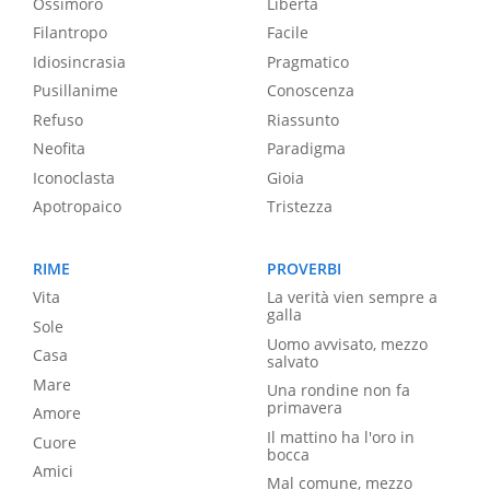
Ossimoro
Libertà
Filantropo
Facile
Idiosincrasia
Pragmatico
Pusillanime
Conoscenza
Refuso
Riassunto
Neofita
Paradigma
Iconoclasta
Gioia
Apotropaico
Tristezza
RIME
PROVERBI
Vita
La verità vien sempre a
galla
Sole
Uomo avvisato, mezzo
Casa
salvato
Mare
Una rondine non fa
primavera
Amore
Il mattino ha l'oro in
Cuore
bocca
Amici
Mal comune, mezzo