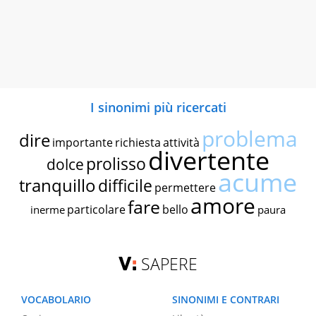
I sinonimi più ricercati
problema
dire
importante
richiesta
attività
divertente
prolisso
dolce
acume
tranquillo
difficile
permettere
amore
fare
particolare
bello
inerme
paura
SAPERE
VOCABOLARIO
SINONIMI E CONTRARI