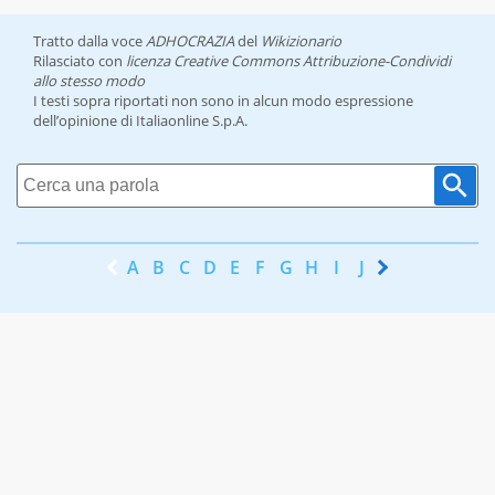
Tratto dalla voce
ADHOCRAZIA
del
Wikizionario
Rilasciato con
licenza Creative Commons Attribuzione-Condividi
allo stesso modo
I testi sopra riportati non sono in alcun modo espressione
dell’opinione di Italiaonline S.p.A.
A
B
C
D
E
F
G
H
I
J
K
L
M
N