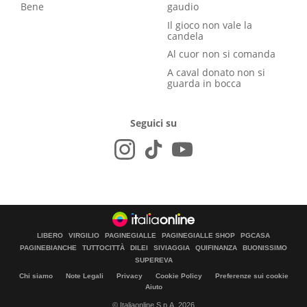
Bene
gaudio
Il gioco non vale la
candela
Al cuor non si comanda
A caval donato non si
guarda in bocca
Seguici su
LIBERO
VIRGILIO
PAGINEGIALLE
PAGINEGIALLE SHOP
PGCASA
PAGINEBIANCHE
TUTTOCITTÀ
DILEI
SIVIAGGIA
QUIFINANZA
BUONISSIMO
SUPEREVA
Chi siamo
Note Legali
Privacy
Cookie Policy
Preferenze sui cookie
Aiuto
© Italiaonline S.p.A. 2026