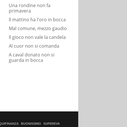
Una rondine non fa
primavera
Il mattino ha l'oro in bocca
Mal comune, mezzo gaudio
Il gioco non vale la candela
Al cuor non si comanda
A caval donato non si
guarda in bocca
QUIFINANZA
BUONISSIMO
SUPEREVA