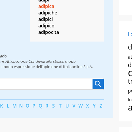
adipica
adipiche
adipici
adipico
adipocita
I
d
ario
at
ns Attribuzione-Condividi allo stesso modo
d
un modo espressione dell’opinione di Italiaonline S.p.A.
t
p
i
K
L
M
N
O
P
Q
R
S
T
U
V
W
X
Y
Z