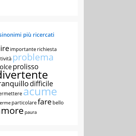
 sinonimi più ricercati
ire
importante
richiesta
problema
tività
prolisso
olce
divertente
ranquillo
difficile
acume
ermettere
fare
particolare
bello
nerme
amore
paura