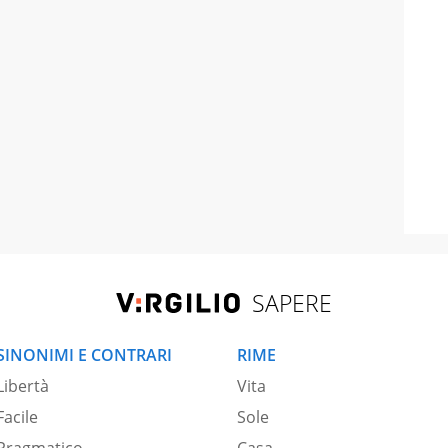
SAPERE
SINONIMI E CONTRARI
RIME
Libertà
Vita
Facile
Sole