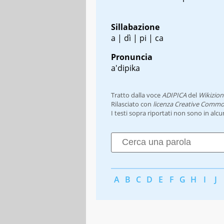
Sillabazione
a | dì | pi | ca
Pronuncia
a'dipika
Tratto dalla voce
ADIPICA
del
Wikizion
Rilasciato con
licenza Creative Commo
I testi sopra riportati non sono in alc
A
B
C
D
E
F
G
H
I
J