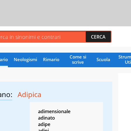
Come si
Strum
ario
Neologismi
Rimario
Scuola
scrive
Uti
ano:
Adipica
adimensionale
adinato
adipe
adipi