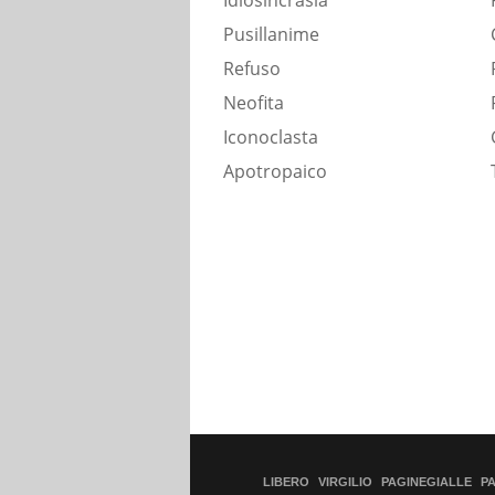
Idiosincrasia
Pusillanime
Refuso
Neofita
Iconoclasta
Apotropaico
LIBERO
VIRGILIO
PAGINEGIALLE
P