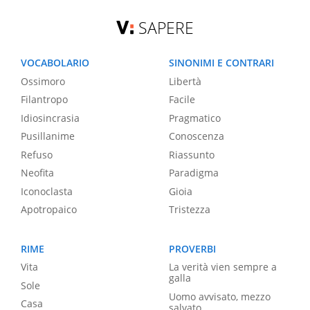
SAPERE
VOCABOLARIO
SINONIMI E CONTRARI
Ossimoro
Libertà
Filantropo
Facile
Idiosincrasia
Pragmatico
Pusillanime
Conoscenza
Refuso
Riassunto
Neofita
Paradigma
Iconoclasta
Gioia
Apotropaico
Tristezza
RIME
PROVERBI
Vita
La verità vien sempre a
galla
Sole
Uomo avvisato, mezzo
Casa
salvato