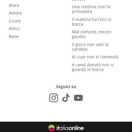
Mare
Una rondine non fa
primavera
Amore
Il mattino ha l'oro in
Cuore
bocca
Amici
Mal comune, mezzo
Bene
gaudio
Il gioco non vale la
candela
Al cuor non si comanda
A caval donato non si
guarda in bocca
Seguici su