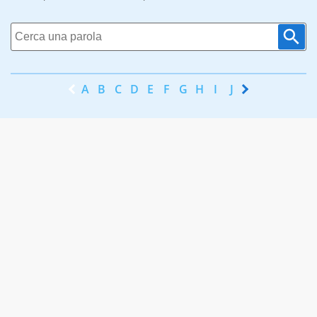
A
B
C
D
E
F
G
H
I
J
K
L
M
N