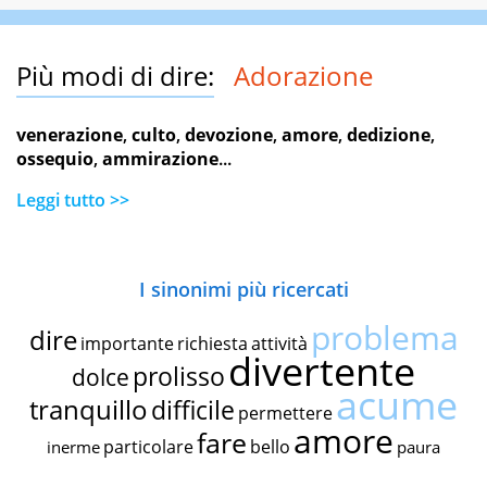
Più modi di dire:
Adorazione
venerazione
,
culto
,
devozione
,
amore
,
dedizione
,
ossequio
,
ammirazione
...
Leggi tutto >>
I sinonimi più ricercati
problema
dire
importante
richiesta
attività
divertente
prolisso
dolce
acume
tranquillo
difficile
permettere
amore
fare
particolare
bello
inerme
paura