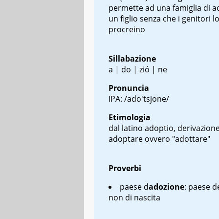
permette ad una famiglia di a
un figlio senza che i genitori l
procreino
Sillabazione
a | do | zió | ne
Pronuncia
IPA: /ado'tsjone/
Etimologia
dal latino
adoptio
, derivazione
adoptare
ovvero "adottare"
Proverbi
paese d
adozione
: paese d
non di nascita