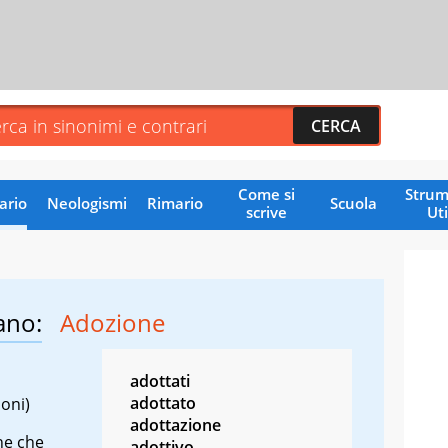
Come si
Strum
ario
Neologismi
Rimario
Scuola
scrive
Uti
ano:
Adozione
adottati
adottato
ioni)
adottazione
che che
adottivo