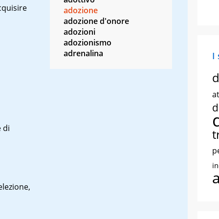
cquisire
adozione
o
adozione d'onore
adozioni
adozionismo
adrenalina
I
d
at
d
 di
t
p
i
elezione,