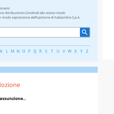
ionario
ns Attribuzione-Condividi allo stesso modo
un modo espressione dell’opinione di Italiaonline S.p.A.
K
L
M
N
O
P
Q
R
S
T
U
V
W
X
Y
Z
dozione
assunzione
...