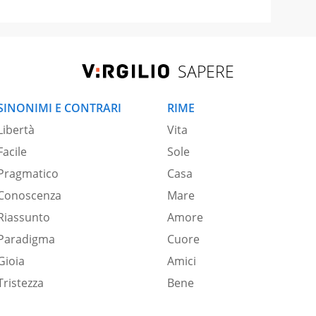
SAPERE
SINONIMI E CONTRARI
RIME
Libertà
Vita
Facile
Sole
Pragmatico
Casa
Conoscenza
Mare
Riassunto
Amore
Paradigma
Cuore
Gioia
Amici
Tristezza
Bene