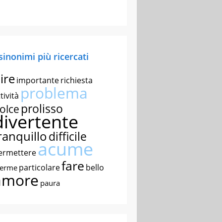
 sinonimi più ricercati
ire
importante
richiesta
problema
tività
prolisso
olce
divertente
ranquillo
difficile
acume
ermettere
fare
particolare
bello
nerme
amore
paura