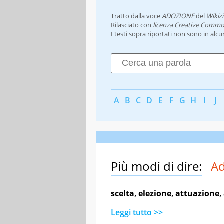
Tratto dalla voce
ADOZIONE
del
Wikiz
Rilasciato con
licenza Creative Commo
I testi sopra riportati non sono in alc
A
B
C
D
E
F
G
H
I
J
Più modi di dire:
A
scelta
,
elezione
,
attuazione
,
Leggi tutto >>