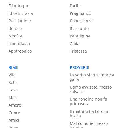
Filantropo
Facile
Idiosincrasia
Pragmatico
Pusillanime
Conoscenza
Refuso
Riassunto
Neofita
Paradigma
Iconoclasta
Gioia
Apotropaico
Tristezza
RIME
PROVERBI
Vita
La verità vien sempre a
galla
Sole
Uomo avvisato, mezzo
Casa
salvato
Mare
Una rondine non fa
primavera
Amore
Il mattino ha l'oro in
Cuore
bocca
Amici
Mal comune, mezzo
Bene
gaudio