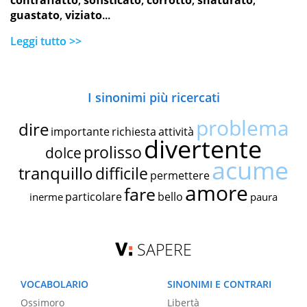
contraffatto
,
sofisticato
,
corrotto
,
snaturato
,
guastato
,
viziato
...
Leggi tutto >>
I sinonimi più ricercati
problema
dire
importante
richiesta
attività
divertente
prolisso
dolce
acume
tranquillo
difficile
permettere
amore
fare
particolare
bello
inerme
paura
SAPERE
VOCABOLARIO
SINONIMI E CONTRARI
Ossimoro
Libertà