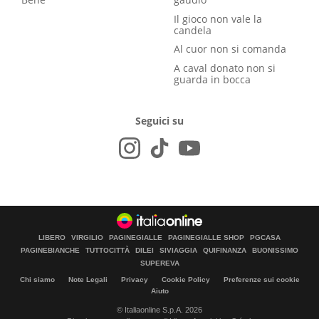
Il gioco non vale la
candela
Al cuor non si comanda
A caval donato non si
guarda in bocca
Seguici su
LIBERO
VIRGILIO
PAGINEGIALLE
PAGINEGIALLE SHOP
PGCASA
PAGINEBIANCHE
TUTTOCITTÀ
DILEI
SIVIAGGIA
QUIFINANZA
BUONISSIMO
SUPEREVA
Chi siamo
Note Legali
Privacy
Cookie Policy
Preferenze sui cookie
Aiuto
© Italiaonline S.p.A. 2026