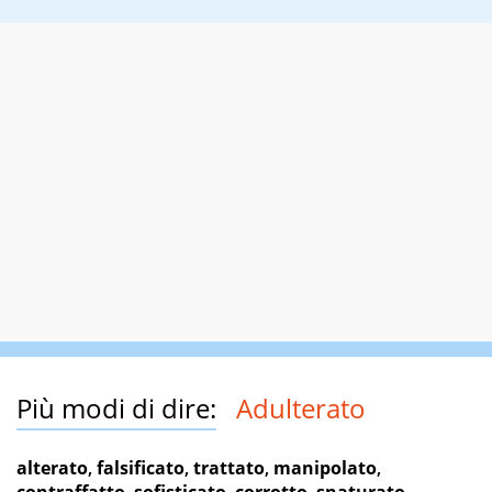
Più modi di dire:
Adulterato
alterato
,
falsificato
,
trattato
,
manipolato
,