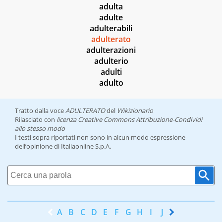
adulta
adulte
adulterabili
adulterato
adulterazioni
adulterio
adulti
adulto
Tratto dalla voce
ADULTERATO
del
Wikizionario
Rilasciato con
licenza Creative Commons Attribuzione-Condividi
allo stesso modo
I testi sopra riportati non sono in alcun modo espressione
dell’opinione di Italiaonline S.p.A.
A
B
C
D
E
F
G
H
I
J
K
L
M
N