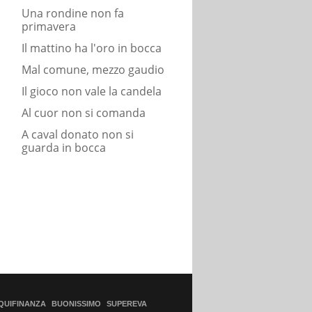
Una rondine non fa
primavera
Il mattino ha l'oro in bocca
Mal comune, mezzo gaudio
Il gioco non vale la candela
Al cuor non si comanda
A caval donato non si
guarda in bocca
QUIFINANZA
BUONISSIMO
SUPEREVA