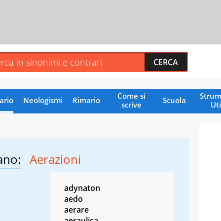
Come si
Strum
ario
Neologismi
Rimario
Scuola
scrive
Uti
ano:
Aerazioni
adynaton
aedo
aerare
aeraulica