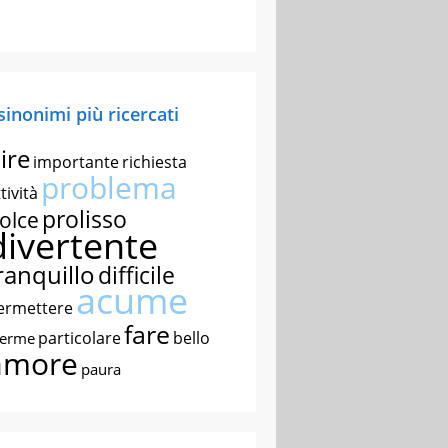
 sinonimi più ricercati
ire
importante
richiesta
problema
tività
prolisso
olce
divertente
ranquillo
difficile
acume
ermettere
fare
particolare
bello
nerme
amore
paura