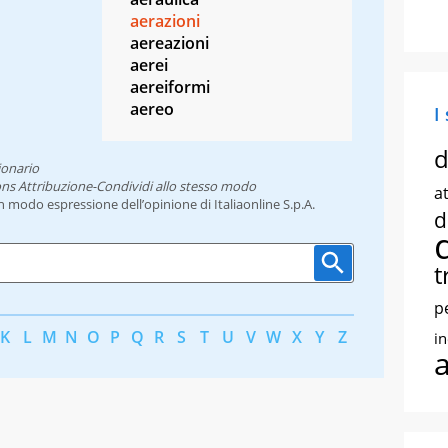
aerazioni
aereazioni
aerei
aereiformi
aereo
I
d
ionario
ns Attribuzione-Condividi allo stesso modo
at
un modo espressione dell’opinione di Italiaonline S.p.A.
d
t
p
K
L
M
N
O
P
Q
R
S
T
U
V
W
X
Y
Z
i