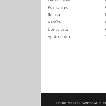
Idiosincrasia
Pusillanime
Refuso
Neofita
Iconoclasta
Apotropaico
LIBERO
VIRGILIO
PAGINEGIALLE
P