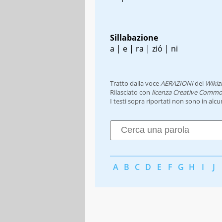
Sillabazione
a | e | ra | zió | ni
Tratto dalla voce
AERAZIONI
del
Wikiz
Rilasciato con
licenza Creative Commo
I testi sopra riportati non sono in alc
A
B
C
D
E
F
G
H
I
J