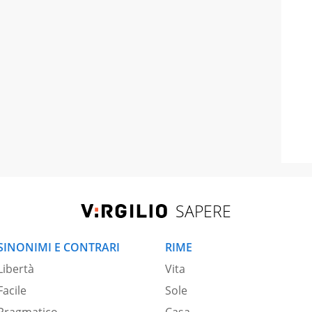
SAPERE
SINONIMI E CONTRARI
RIME
Libertà
Vita
Facile
Sole