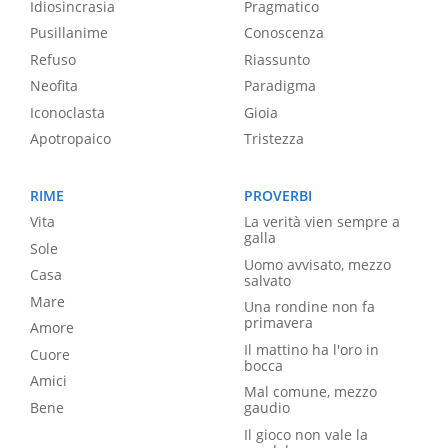
Idiosincrasia
Pragmatico
Pusillanime
Conoscenza
Refuso
Riassunto
Neofita
Paradigma
Iconoclasta
Gioia
Apotropaico
Tristezza
RIME
PROVERBI
Vita
La verità vien sempre a
galla
Sole
Uomo avvisato, mezzo
Casa
salvato
Mare
Una rondine non fa
primavera
Amore
Il mattino ha l'oro in
Cuore
bocca
Amici
Mal comune, mezzo
Bene
gaudio
Il gioco non vale la