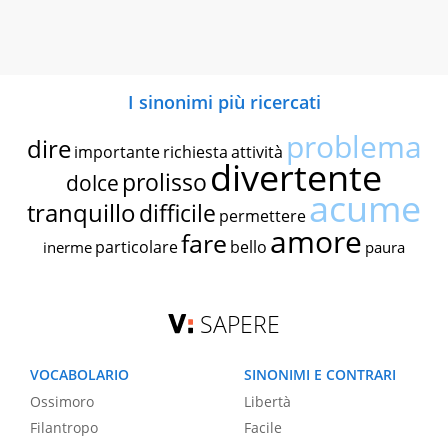
I sinonimi più ricercati
problema
dire
importante
richiesta
attività
divertente
prolisso
dolce
acume
tranquillo
difficile
permettere
amore
fare
particolare
bello
inerme
paura
SAPERE
VOCABOLARIO
SINONIMI E CONTRARI
Ossimoro
Libertà
Filantropo
Facile