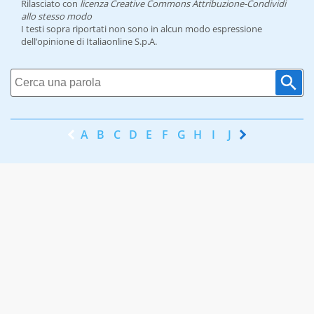
Rilasciato con
licenza Creative Commons Attribuzione-Condividi
allo stesso modo
I testi sopra riportati non sono in alcun modo espressione
dell’opinione di Italiaonline S.p.A.
A
B
C
D
E
F
G
H
I
J
K
L
M
N