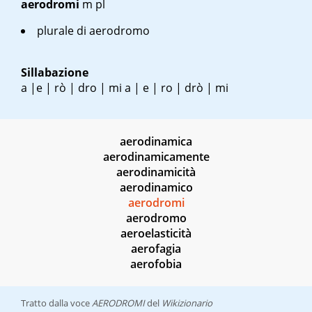
aerodromi
m pl
plurale di aerodromo
Sillabazione
a |e | rò | dro | mi a | e | ro | drò | mi
aerodinamica
aerodinamicamente
aerodinamicità
aerodinamico
aerodromi
aerodromo
aeroelasticità
aerofagia
aerofobia
Tratto dalla voce
AERODROMI
del
Wikizionario