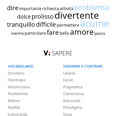
problema
dire
importante
richiesta
attività
divertente
prolisso
dolce
acume
tranquillo
difficile
permettere
amore
fare
particolare
bello
inerme
paura
SAPERE
VOCABOLARIO
SINONIMI E CONTRARI
Ossimoro
Libertà
Filantropo
Facile
Idiosincrasia
Pragmatico
Pusillanime
Conoscenza
Refuso
Riassunto
Neofita
Paradigma
Iconoclasta
Gioia