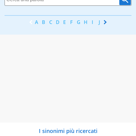
A
B
C
D
E
F
G
H
I
J
K
L
M
N
I sinonimi più ricercati