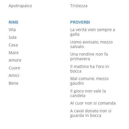
Apotropaico
Tristezza
RIME
PROVERBI
Vita
La verità vien sempre a
galla
Sole
Uomo avvisato, mezzo
Casa
salvato
Mare
Una rondine non fa
primavera
Amore
Il mattino ha l'oro in
Cuore
bocca
Amici
Mal comune, mezzo
Bene
gaudio
Il gioco non vale la
candela
Al cuor non si comanda
A caval donato non si
guarda in bocca