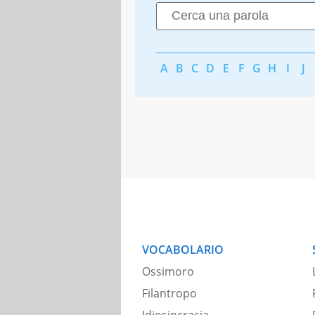
A
B
C
D
E
F
G
H
I
J
VOCABOLARIO
Ossimoro
Filantropo