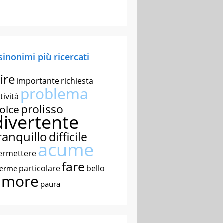
 sinonimi più ricercati
ire
importante
richiesta
problema
tività
prolisso
olce
divertente
ranquillo
difficile
acume
ermettere
fare
particolare
bello
nerme
amore
paura