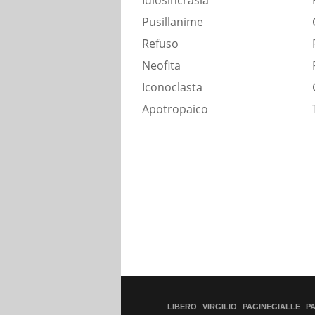
Idiosincrasia
Pusillanime
Refuso
Neofita
Iconoclasta
Apotropaico
LIBERO
VIRGILIO
PAGINEGIALLE
P