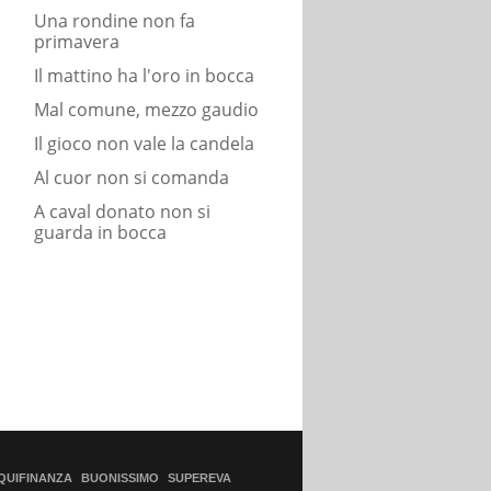
Una rondine non fa
primavera
Il mattino ha l'oro in bocca
Mal comune, mezzo gaudio
Il gioco non vale la candela
Al cuor non si comanda
A caval donato non si
guarda in bocca
QUIFINANZA
BUONISSIMO
SUPEREVA