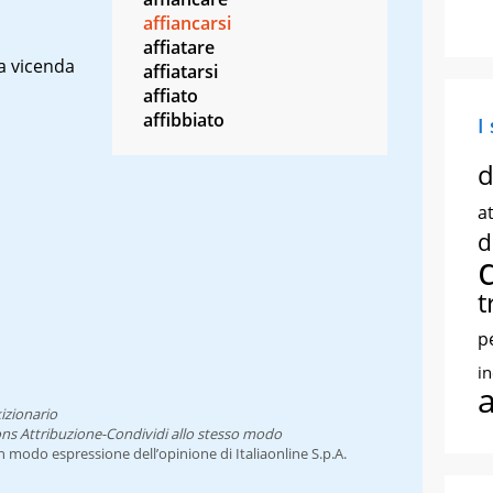
affiancarsi
affiatare
 a vicenda
affiatarsi
affiato
affibbiato
I
d
at
d
t
p
i
izionario
ns Attribuzione-Condividi allo stesso modo
un modo espressione dell’opinione di Italiaonline S.p.A.