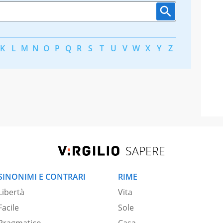
K
L
M
N
O
P
Q
R
S
T
U
V
W
X
Y
Z
SAPERE
SINONIMI E CONTRARI
RIME
Libertà
Vita
Facile
Sole