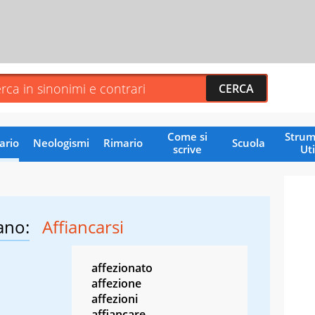
Come si
Strum
ario
Neologismi
Rimario
Scuola
scrive
Uti
ano:
Affiancarsi
affezionato
affezione
affezioni
affiancare