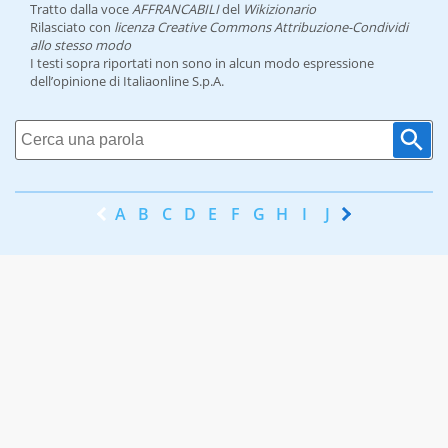
Tratto dalla voce
AFFRANCABILI
del
Wikizionario
Rilasciato con
licenza Creative Commons Attribuzione-Condividi
allo stesso modo
I testi sopra riportati non sono in alcun modo espressione
dell’opinione di Italiaonline S.p.A.
A
B
C
D
E
F
G
H
I
J
K
L
M
N