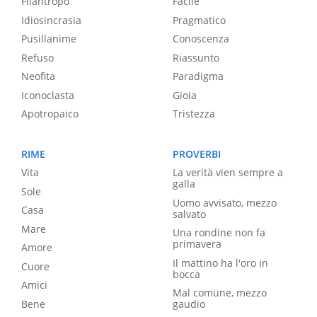
Filantropo
Facile
Idiosincrasia
Pragmatico
Pusillanime
Conoscenza
Refuso
Riassunto
Neofita
Paradigma
Iconoclasta
Gioia
Apotropaico
Tristezza
RIME
PROVERBI
Vita
La verità vien sempre a
galla
Sole
Uomo avvisato, mezzo
Casa
salvato
Mare
Una rondine non fa
primavera
Amore
Il mattino ha l'oro in
Cuore
bocca
Amici
Mal comune, mezzo
Bene
gaudio