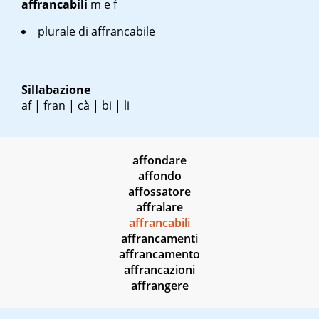
affrancabili
m
e
f
plurale di affrancabile
Sillabazione
af | fran | cà | bi | li
affondare
affondo
affossatore
affralare
affrancabili
affrancamenti
affrancamento
affrancazioni
affrangere