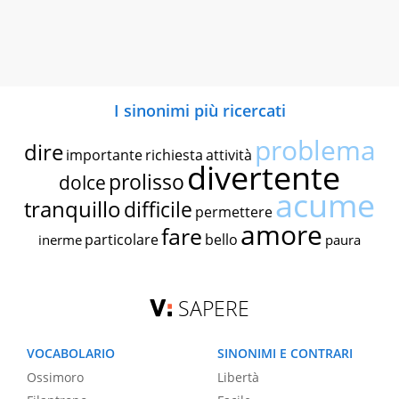
I sinonimi più ricercati
problema
dire
importante
richiesta
attività
divertente
prolisso
dolce
acume
tranquillo
difficile
permettere
amore
fare
particolare
bello
inerme
paura
SAPERE
VOCABOLARIO
SINONIMI E CONTRARI
Ossimoro
Libertà