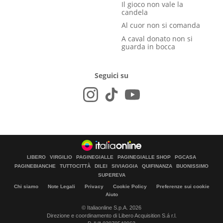
Il gioco non vale la
candela
Al cuor non si comanda
A caval donato non si
guarda in bocca
Seguici su
LIBERO
VIRGILIO
PAGINEGIALLE
PAGINEGIALLE SHOP
PGCASA
PAGINEBIANCHE
TUTTOCITTÀ
DILEI
SIVIAGGIA
QUIFINANZA
BUONISSIMO
SUPEREVA
Chi siamo
Note Legali
Privacy
Cookie Policy
Preferenze sui cookie
Aiuto
© Italiaonline S.p.A. 2026
Direzione e coordinamento di Libero Acquisition S.á r.l.