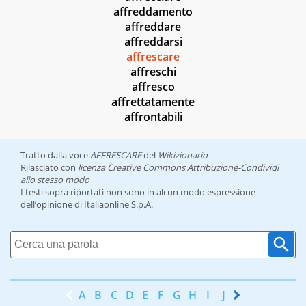
affreddamento
affreddare
affreddarsi
affrescare
affreschi
affresco
affrettatamente
affrontabili
Tratto dalla voce
AFFRESCARE
del
Wikizionario
Rilasciato con
licenza Creative Commons Attribuzione-Condividi
allo stesso modo
I testi sopra riportati non sono in alcun modo espressione
dell’opinione di Italiaonline S.p.A.
A
B
C
D
E
F
G
H
I
J
K
L
M
N