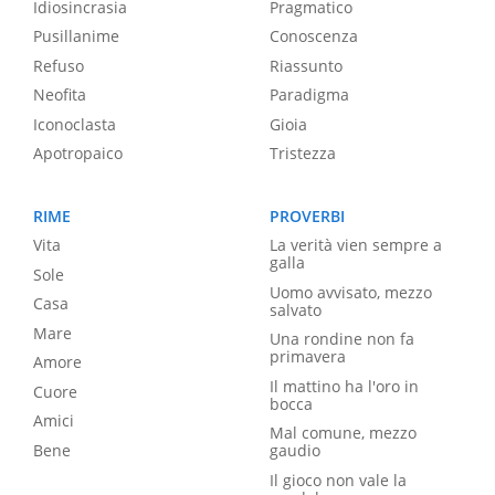
Idiosincrasia
Pragmatico
Pusillanime
Conoscenza
Refuso
Riassunto
Neofita
Paradigma
Iconoclasta
Gioia
Apotropaico
Tristezza
RIME
PROVERBI
Vita
La verità vien sempre a
galla
Sole
Uomo avvisato, mezzo
Casa
salvato
Mare
Una rondine non fa
primavera
Amore
Il mattino ha l'oro in
Cuore
bocca
Amici
Mal comune, mezzo
Bene
gaudio
Il gioco non vale la