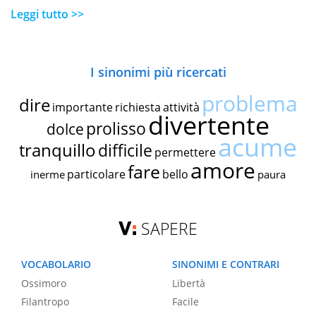
Leggi tutto >>
I sinonimi più ricercati
problema
dire
importante
richiesta
attività
divertente
prolisso
dolce
acume
tranquillo
difficile
permettere
amore
fare
particolare
bello
inerme
paura
SAPERE
VOCABOLARIO
SINONIMI E CONTRARI
Ossimoro
Libertà
Filantropo
Facile