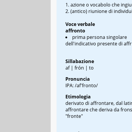
azione o vocabolo che ingiu
(antico) riunione di individu
Voce verbale
affronto
prima persona singolare
dell'indicativo presente di aff
Sillabazione
af | frón | to
Pronuncia
IPA: /af'fronto/
Etimologia
derivato di affrontare, dal lat
affrontare
che deriva da
fron
"fronte"