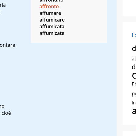
ria
affronto
i
affumare
affumicare
affumicata
affumicate
I
rontare
d
at
d
t
p
i
ino
s
cioè