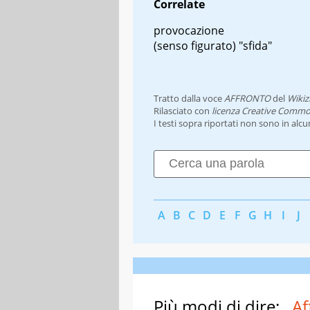
Correlate
provocazione
(senso figurato) "sfida"
Tratto dalla voce
AFFRONTO
del
Wikiz
Rilasciato con
licenza Creative Commo
I testi sopra riportati non sono in alc
A
B
C
D
E
F
G
H
I
J
Più modi di dire:
Af