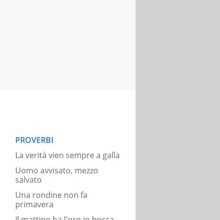
PROVERBI
La verità vien sempre a galla
Uomo avvisato, mezzo
salvato
Una rondine non fa
primavera
Il mattino ha l'oro in bocca