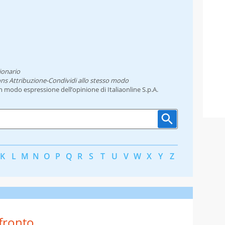
ionario
ns Attribuzione-Condividi allo stesso modo
un modo espressione dell’opinione di Italiaonline S.p.A.
K
L
M
N
O
P
Q
R
S
T
U
V
W
X
Y
Z
fronto