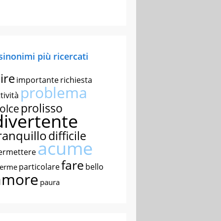
 sinonimi più ricercati
ire
importante
richiesta
problema
tività
prolisso
olce
divertente
ranquillo
difficile
acume
ermettere
fare
particolare
bello
nerme
amore
paura