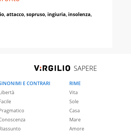
io
,
attacco
,
sopruso
,
ingiuria
,
insolenza
,
SAPERE
SINONIMI E CONTRARI
RIME
Libertà
Vita
Facile
Sole
Pragmatico
Casa
Conoscenza
Mare
Riassunto
Amore