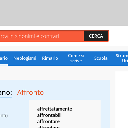
Come si
Strum
ario
Neologismi
Rimario
Scuola
scrive
Uti
ano:
Affronto
affrettatamente
affrontabili
nti)
affrontare
affrontato