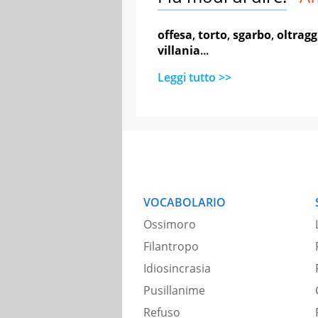
offesa
,
torto
,
sgarbo
,
oltragg
villania
...
Leggi tutto >>
VOCABOLARIO
Ossimoro
Filantropo
Idiosincrasia
Pusillanime
Refuso