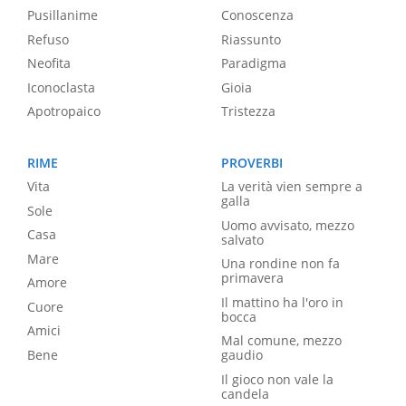
Pusillanime
Conoscenza
Refuso
Riassunto
Neofita
Paradigma
Iconoclasta
Gioia
Apotropaico
Tristezza
RIME
PROVERBI
Vita
La verità vien sempre a
galla
Sole
Uomo avvisato, mezzo
Casa
salvato
Mare
Una rondine non fa
primavera
Amore
Il mattino ha l'oro in
Cuore
bocca
Amici
Mal comune, mezzo
Bene
gaudio
Il gioco non vale la
candela