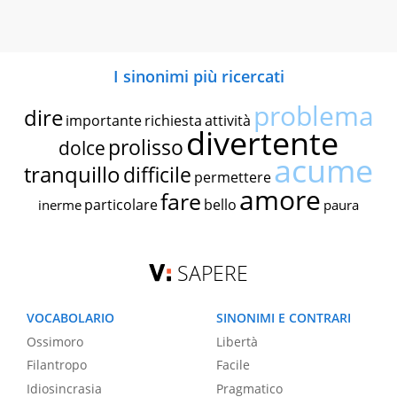
I sinonimi più ricercati
problema
dire
importante
richiesta
attività
divertente
prolisso
dolce
acume
tranquillo
difficile
permettere
amore
fare
particolare
bello
inerme
paura
SAPERE
VOCABOLARIO
SINONIMI E CONTRARI
Ossimoro
Libertà
Filantropo
Facile
Idiosincrasia
Pragmatico