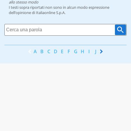
allo stesso modo
I testi sopra riportati non sono in alcun modo espressione
dell’opinione di Italiaonline S.p.A.
A
B
C
D
E
F
G
H
I
J
K
L
M
N