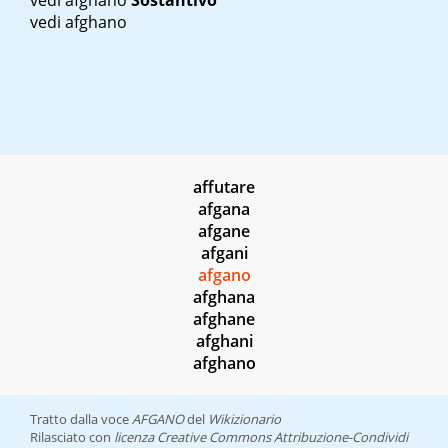
vedi afghano
Sostantivo
vedi afghano
affutare
afgana
afgane
afgani
afgano
afghana
afghane
afghani
afghano
Tratto dalla voce
AFGANO
del
Wikizionario
Rilasciato con
licenza Creative Commons Attribuzione-Condividi