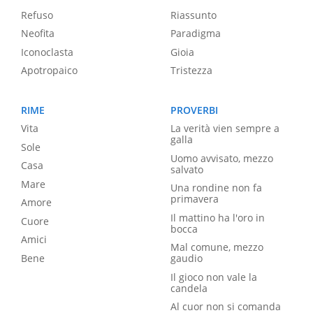
Refuso
Riassunto
Neofita
Paradigma
Iconoclasta
Gioia
Apotropaico
Tristezza
RIME
PROVERBI
Vita
La verità vien sempre a
galla
Sole
Uomo avvisato, mezzo
Casa
salvato
Mare
Una rondine non fa
primavera
Amore
Il mattino ha l'oro in
Cuore
bocca
Amici
Mal comune, mezzo
Bene
gaudio
Il gioco non vale la
candela
Al cuor non si comanda