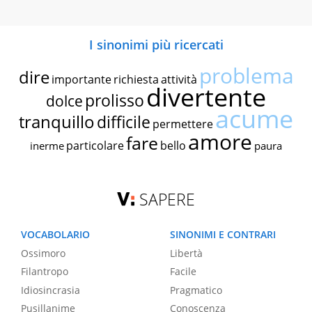
I sinonimi più ricercati
problema
dire
importante
richiesta
attività
divertente
prolisso
dolce
acume
tranquillo
difficile
permettere
amore
fare
particolare
bello
inerme
paura
SAPERE
VOCABOLARIO
SINONIMI E CONTRARI
Ossimoro
Libertà
Filantropo
Facile
Idiosincrasia
Pragmatico
Pusillanime
Conoscenza