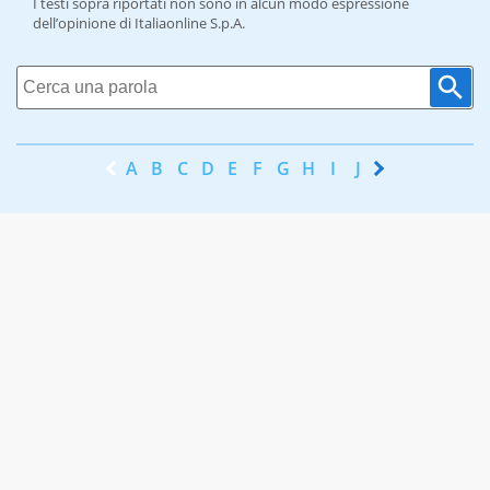
I testi sopra riportati non sono in alcun modo espressione
dell’opinione di Italiaonline S.p.A.
A
B
C
D
E
F
G
H
I
J
K
L
M
N