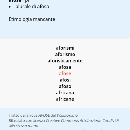
afose
f pl
plurale di
afosa
Etimologia mancante
aforismi
aforismo
aforisticamente
afosa
afose
afosi
afoso
africana
africane
Tratto dalla voce
AFOSE
del
Wikizionario
Rilasciato con
licenza Creative Commons Attribuzione-Condividi
allo stesso modo