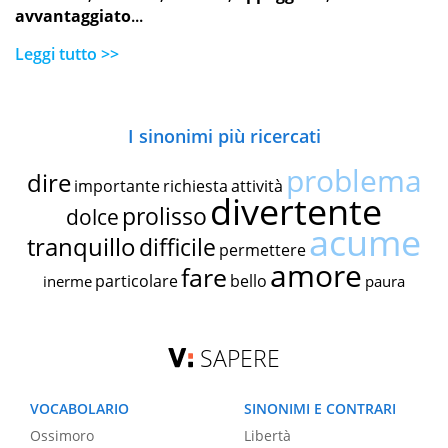
avvantaggiato
...
Leggi tutto >>
I sinonimi più ricercati
problema
dire
importante
richiesta
attività
divertente
prolisso
dolce
acume
tranquillo
difficile
permettere
amore
fare
particolare
bello
inerme
paura
SAPERE
VOCABOLARIO
SINONIMI E CONTRARI
Ossimoro
Libertà