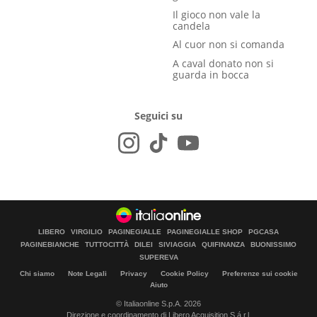
Il gioco non vale la
candela
Al cuor non si comanda
A caval donato non si
guarda in bocca
Seguici su
LIBERO
VIRGILIO
PAGINEGIALLE
PAGINEGIALLE SHOP
PGCASA
PAGINEBIANCHE
TUTTOCITTÀ
DILEI
SIVIAGGIA
QUIFINANZA
BUONISSIMO
SUPEREVA
Chi siamo
Note Legali
Privacy
Cookie Policy
Preferenze sui cookie
Aiuto
© Italiaonline S.p.A. 2026
Direzione e coordinamento di Libero Acquisition S.á r.l.