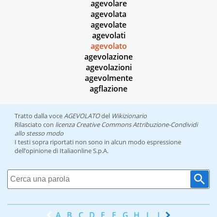
agevolare
agevolata
agevolate
agevolati
agevolato
agevolazione
agevolazioni
agevolmente
agflazione
Tratto dalla voce
AGEVOLATO
del
Wikizionario
Rilasciato con
licenza Creative Commons Attribuzione-Condividi
allo stesso modo
I testi sopra riportati non sono in alcun modo espressione
dell’opinione di Italiaonline S.p.A.
A
B
C
D
E
F
G
H
I
J
K
L
M
N