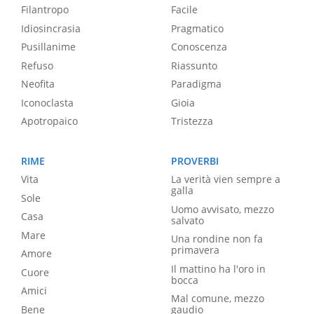
Filantropo
Facile
Idiosincrasia
Pragmatico
Pusillanime
Conoscenza
Refuso
Riassunto
Neofita
Paradigma
Iconoclasta
Gioia
Apotropaico
Tristezza
RIME
PROVERBI
Vita
La verità vien sempre a
galla
Sole
Uomo avvisato, mezzo
Casa
salvato
Mare
Una rondine non fa
primavera
Amore
Il mattino ha l'oro in
Cuore
bocca
Amici
Mal comune, mezzo
Bene
gaudio