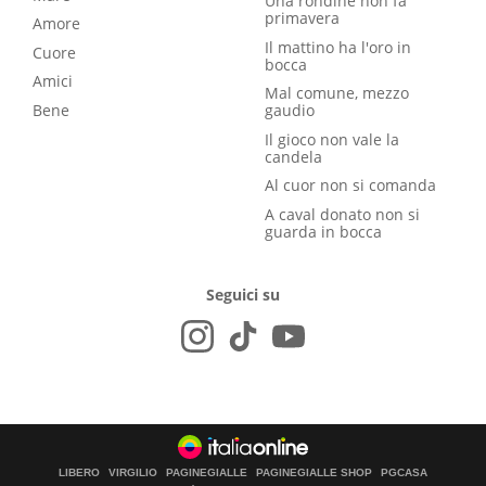
Una rondine non fa
primavera
Amore
Il mattino ha l'oro in
Cuore
bocca
Amici
Mal comune, mezzo
Bene
gaudio
Il gioco non vale la
candela
Al cuor non si comanda
A caval donato non si
guarda in bocca
Seguici su
LIBERO
VIRGILIO
PAGINEGIALLE
PAGINEGIALLE SHOP
PGCASA