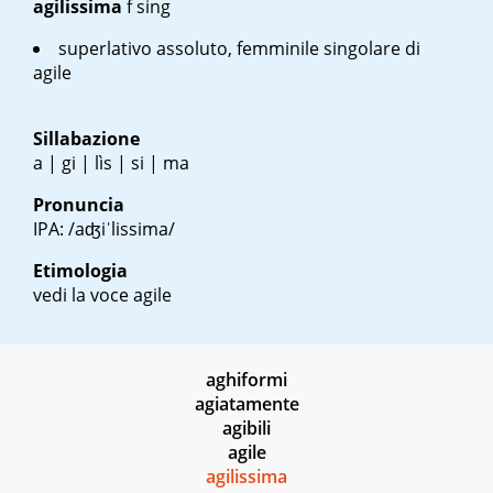
agilissima
f sing
superlativo assoluto, femminile singolare di
agile
Sillabazione
a | gi | lìs | si | ma
Pronuncia
IPA: /aʤiˈlissima/
Etimologia
vedi la voce agile
aghiformi
agiatamente
agibili
agile
agilissima