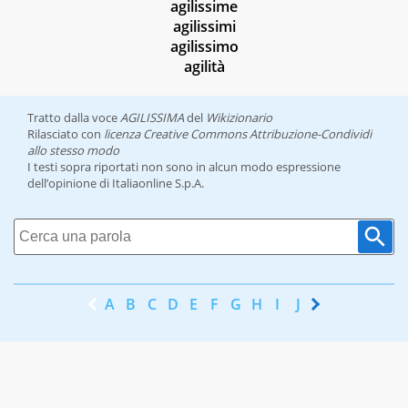
agilissime
agilissimi
agilissimo
agilità
Tratto dalla voce
AGILISSIMA
del
Wikizionario
Rilasciato con
licenza Creative Commons Attribuzione-Condividi
allo stesso modo
I testi sopra riportati non sono in alcun modo espressione
dell’opinione di Italiaonline S.p.A.
A
B
C
D
E
F
G
H
I
J
K
L
M
N