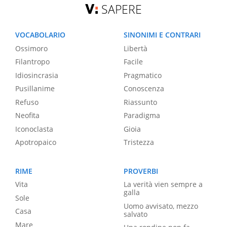
SAPERE
VOCABOLARIO
SINONIMI E CONTRARI
Ossimoro
Libertà
Filantropo
Facile
Idiosincrasia
Pragmatico
Pusillanime
Conoscenza
Refuso
Riassunto
Neofita
Paradigma
Iconoclasta
Gioia
Apotropaico
Tristezza
RIME
PROVERBI
Vita
La verità vien sempre a
galla
Sole
Uomo avvisato, mezzo
Casa
salvato
Mare