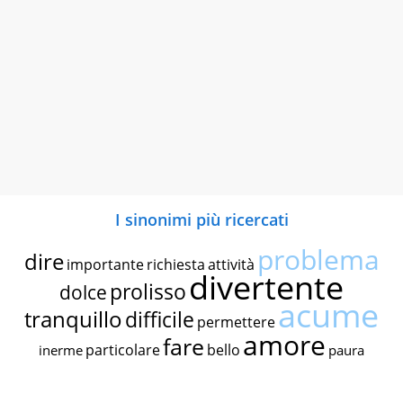
I sinonimi più ricercati
problema
dire
importante
richiesta
attività
divertente
prolisso
dolce
acume
tranquillo
difficile
permettere
amore
fare
particolare
bello
inerme
paura