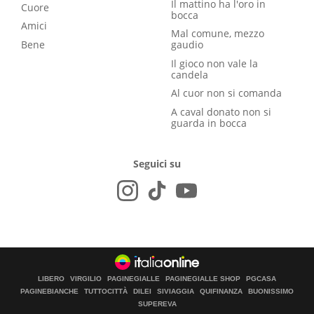
Il mattino ha l'oro in
Cuore
bocca
Amici
Mal comune, mezzo
Bene
gaudio
Il gioco non vale la
candela
Al cuor non si comanda
A caval donato non si
guarda in bocca
Seguici su
LIBERO
VIRGILIO
PAGINEGIALLE
PAGINEGIALLE SHOP
PGCASA
PAGINEBIANCHE
TUTTOCITTÀ
DILEI
SIVIAGGIA
QUIFINANZA
BUONISSIMO
SUPEREVA