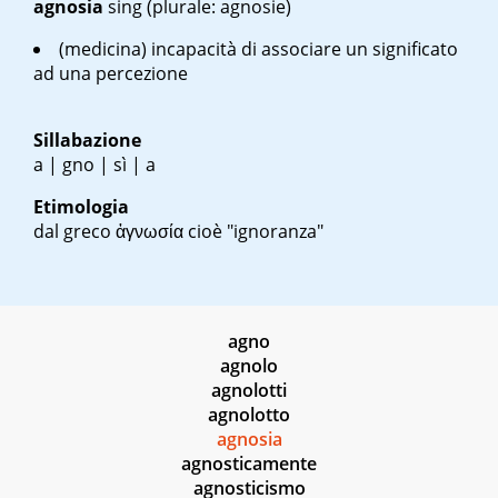
agnosia
sing
(plurale: agnosie)
(medicina) incapacità di associare un significato
ad una percezione
Sillabazione
a | gno | sì | a
Etimologia
dal greco
ἀγνωσία
cioè "ignoranza"
agno
agnolo
agnolotti
agnolotto
agnosia
agnosticamente
agnosticismo