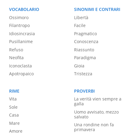
VOCABOLARIO
SINONIMI E CONTRARI
Ossimoro
Libertà
Filantropo
Facile
Idiosincrasia
Pragmatico
Pusillanime
Conoscenza
Refuso
Riassunto
Neofita
Paradigma
Iconoclasta
Gioia
Apotropaico
Tristezza
RIME
PROVERBI
Vita
La verità vien sempre a
galla
Sole
Uomo avvisato, mezzo
Casa
salvato
Mare
Una rondine non fa
primavera
Amore