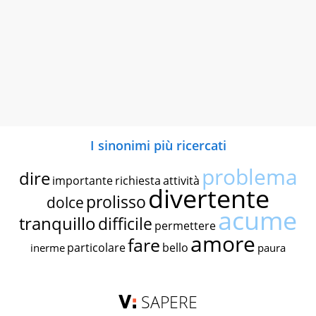
I sinonimi più ricercati
problema
dire
importante
richiesta
attività
divertente
prolisso
dolce
acume
tranquillo
difficile
permettere
amore
fare
particolare
bello
inerme
paura
SAPERE