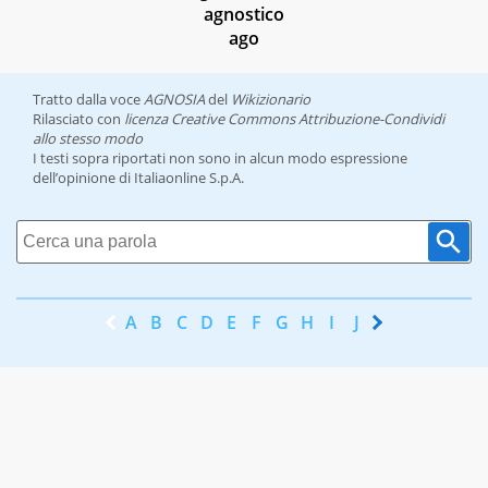
agnostico
ago
Tratto dalla voce
AGNOSIA
del
Wikizionario
Rilasciato con
licenza Creative Commons Attribuzione-Condividi
allo stesso modo
I testi sopra riportati non sono in alcun modo espressione
dell’opinione di Italiaonline S.p.A.
A
B
C
D
E
F
G
H
I
J
K
L
M
N