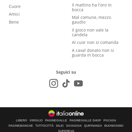
Il mattino ha l'oro in
Cuore
bocca
Amici
Mal comune, mezzo
Bene
gaudio
Il gioco non vale la
candela
Al cuor non si comanda
A caval donato non si
guarda in bocca
Seguici su
LIBERO
VIRGILIO
PAGINEGIALLE
PAGINEGIALLE SHOP
PGCASA
PAGINEBIANCHE
TUTTOCITTÀ
DILEI
SIVIAGGIA
QUIFINANZA
BUONISSIMO
SUPEREVA