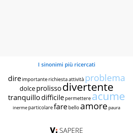
I sinonimi più ricercati
problema
dire
importante
richiesta
attività
divertente
prolisso
dolce
acume
tranquillo
difficile
permettere
amore
fare
particolare
bello
inerme
paura
SAPERE