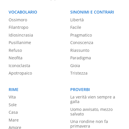
VOCABOLARIO
SINONIMI E CONTRARI
Ossimoro
Libertà
Filantropo
Facile
Idiosincrasia
Pragmatico
Pusillanime
Conoscenza
Refuso
Riassunto
Neofita
Paradigma
Iconoclasta
Gioia
Apotropaico
Tristezza
RIME
PROVERBI
Vita
La verità vien sempre a
galla
Sole
Uomo avvisato, mezzo
Casa
salvato
Mare
Una rondine non fa
primavera
Amore