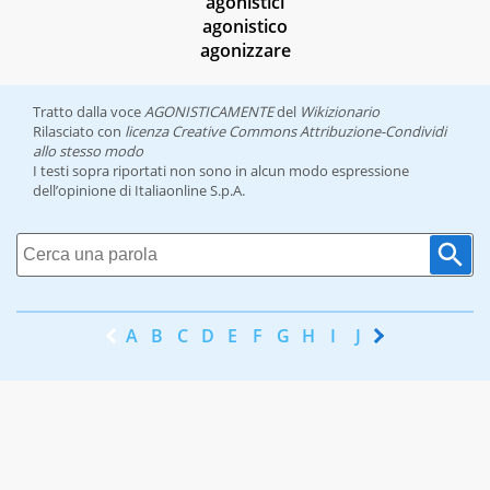
agonistici
agonistico
agonizzare
Tratto dalla voce
AGONISTICAMENTE
del
Wikizionario
Rilasciato con
licenza Creative Commons Attribuzione-Condividi
allo stesso modo
I testi sopra riportati non sono in alcun modo espressione
dell’opinione di Italiaonline S.p.A.
A
B
C
D
E
F
G
H
I
J
K
L
M
N