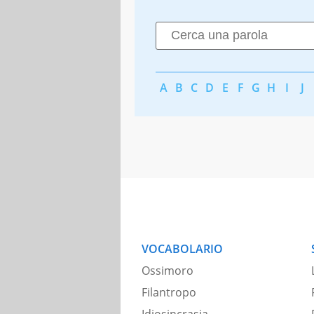
A
B
C
D
E
F
G
H
I
J
VOCABOLARIO
Ossimoro
Filantropo