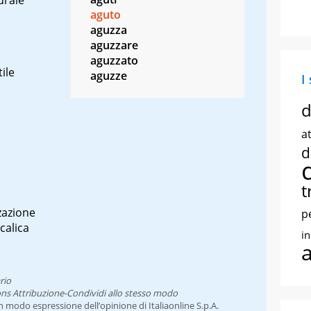
aguto
aguzza
aguzzare
aguzzato
ile
aguzze
I
d
at
d
t
zazione
p
calica
i
rio
ns Attribuzione-Condividi allo stesso modo
un modo espressione dell’opinione di Italiaonline S.p.A.