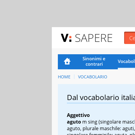
SAPERE
Sinonimi e
Vocabol
contrari
HOME
VOCABOLARIO
Dal vocabolario itali
Aggettivo
aguto
m sing
(singolare masch
aguto, plurale maschile: aguti,
singolare femminile: aguta, pl