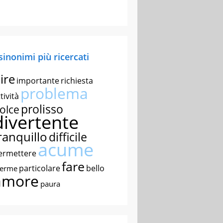
 sinonimi più ricercati
ire
importante
richiesta
problema
tività
prolisso
olce
divertente
ranquillo
difficile
acume
ermettere
fare
particolare
bello
nerme
amore
paura