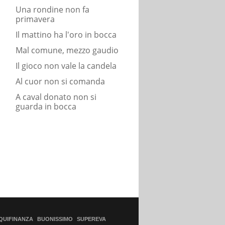
Una rondine non fa
primavera
Il mattino ha l'oro in bocca
Mal comune, mezzo gaudio
Il gioco non vale la candela
Al cuor non si comanda
A caval donato non si
guarda in bocca
QUIFINANZA
BUONISSIMO
SUPEREVA