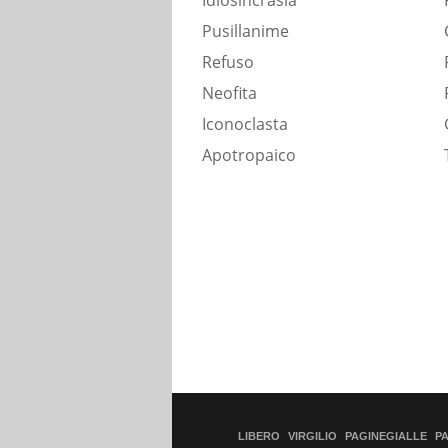
Idiosincrasia
Pusillanime
Refuso
Neofita
Iconoclasta
Apotropaico
LIBERO
VIRGILIO
PAGINEGIALLE
P