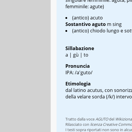
femminile: agute)
(antico) acuto
Sostantivo
aguto
m sing
(antico) chiodo lungo e sott
Sillabazione
a | gù | to
Pronuncia
IPA: /a'guto/
Etimologia
dal latino
acutus
, con sonoriz
della velare sorda (/k/) intervo
Tratto dalla voce
AGUTO
del
Wikiziona
Rilasciato con
licenza Creative Commo
I testi sopra riportati non sono in alc