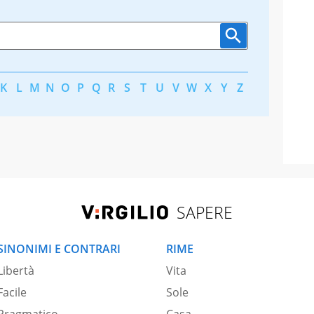
K
L
M
N
O
P
Q
R
S
T
U
V
W
X
Y
Z
SAPERE
SINONIMI E CONTRARI
RIME
Libertà
Vita
Facile
Sole