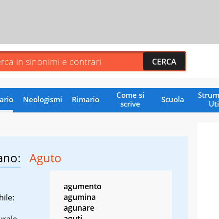
Come si
Strum
ario
Neologismi
Rimario
Scuola
scrive
Uti
ano:
Aguto
agumento
agumina
ile:
agunare
aguti
urale