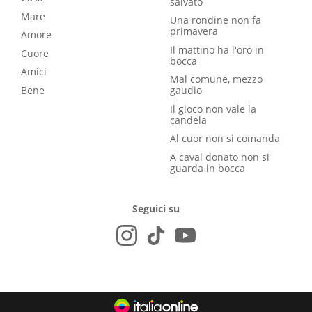
salvato
Mare
Una rondine non fa
primavera
Amore
Il mattino ha l'oro in
Cuore
bocca
Amici
Mal comune, mezzo
Bene
gaudio
Il gioco non vale la
candela
Al cuor non si comanda
A caval donato non si
guarda in bocca
Seguici su