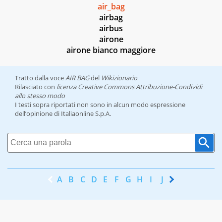
air_bag
airbag
airbus
airone
airone bianco maggiore
Tratto dalla voce
AIR BAG
del
Wikizionario
Rilasciato con
licenza Creative Commons Attribuzione-Condividi
allo stesso modo
I testi sopra riportati non sono in alcun modo espressione
dell’opinione di Italiaonline S.p.A.
A
B
C
D
E
F
G
H
I
J
K
L
M
N