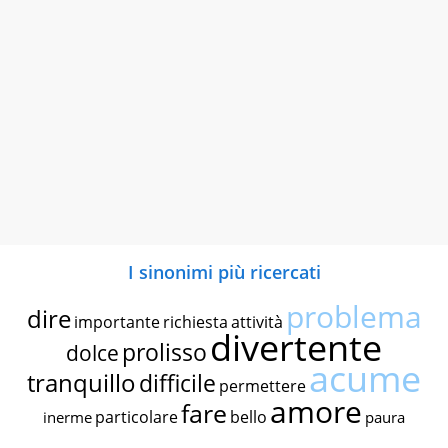
I sinonimi più ricercati
problema
dire
importante
richiesta
attività
divertente
prolisso
dolce
acume
tranquillo
difficile
permettere
amore
fare
particolare
bello
inerme
paura