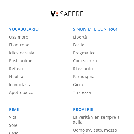
SAPERE
VOCABOLARIO
SINONIMI E CONTRARI
Ossimoro
Libertà
Filantropo
Facile
Idiosincrasia
Pragmatico
Pusillanime
Conoscenza
Refuso
Riassunto
Neofita
Paradigma
Iconoclasta
Gioia
Apotropaico
Tristezza
RIME
PROVERBI
Vita
La verità vien sempre a
galla
Sole
Uomo avvisato, mezzo
Casa