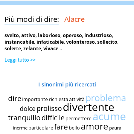
Più modi di dire:
Alacre
svelto
,
attivo
,
laborioso
,
operoso
,
industrioso
,
instancabile
,
infaticabile
,
volonteroso
,
sollecito
,
solerte
,
zelante
,
vivace
...
Leggi tutto >>
I sinonimi più ricercati
problema
dire
importante
richiesta
attività
divertente
prolisso
dolce
acume
tranquillo
difficile
permettere
amore
fare
particolare
bello
inerme
paura