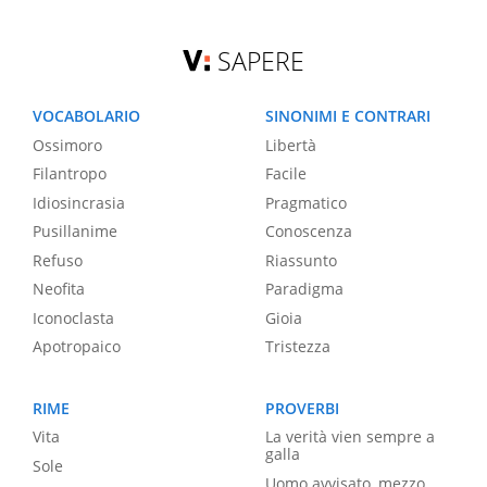
SAPERE
VOCABOLARIO
SINONIMI E CONTRARI
Ossimoro
Libertà
Filantropo
Facile
Idiosincrasia
Pragmatico
Pusillanime
Conoscenza
Refuso
Riassunto
Neofita
Paradigma
Iconoclasta
Gioia
Apotropaico
Tristezza
RIME
PROVERBI
Vita
La verità vien sempre a
galla
Sole
Uomo avvisato, mezzo