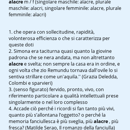
alacre
m / f
(singolare maschile: alacre, plurale
maschile: alacri, singolare femminile: alacre, plurale
femminile: alacri)
che opera con sollecitudine, rapidità,
volonterosa efficienza o che si caratterizza per
queste doti
Simona era taciturna quasi quanto la giovine
padrona che se n
era andata, ma non altrettanto
alacre
e svelta; non sempre la casa era in ordine, e
ogni volta che zio Remundu tornava dall'ovile lo si
sentiva strillare come un'aquila.'' (Grazia Deledda,
Colombi e sparvieri)
(senso figurato) fervido, pronto, vivo, con
riferimento particolare a qualità intellettuali prese
singolarmente o nel loro complesso
Accade ciò perché i ricordi si fan tanto più vivi,
quanto più s’allontana l’oggetto? o perché la
memoria fanciullesca è più sveglia, più
alacre
, più
fresca?
(Matilde Serao, Il romanzo della fanciulla)