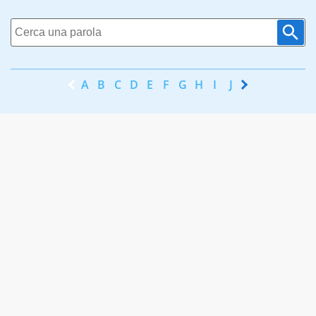
A
B
C
D
E
F
G
H
I
J
K
L
M
N