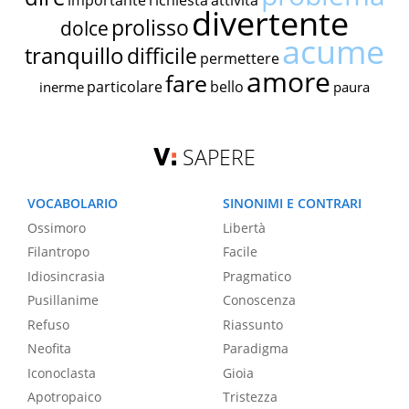
importante
richiesta
attività
divertente
prolisso
dolce
acume
tranquillo
difficile
permettere
amore
fare
particolare
bello
inerme
paura
SAPERE
VOCABOLARIO
SINONIMI E CONTRARI
Ossimoro
Libertà
Filantropo
Facile
Idiosincrasia
Pragmatico
Pusillanime
Conoscenza
Refuso
Riassunto
Neofita
Paradigma
Iconoclasta
Gioia
Apotropaico
Tristezza