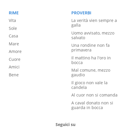
RIME
PROVERBI
Vita
La verità vien sempre a
galla
Sole
Uomo avvisato, mezzo
Casa
salvato
Mare
Una rondine non fa
primavera
Amore
Il mattino ha l'oro in
Cuore
bocca
Amici
Mal comune, mezzo
Bene
gaudio
Il gioco non vale la
candela
Al cuor non si comanda
A caval donato non si
guarda in bocca
Seguici su