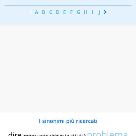
A
B
C
D
E
F
G
H
I
J
K
L
M
N
I sinonimi più ricercati
problema
dire