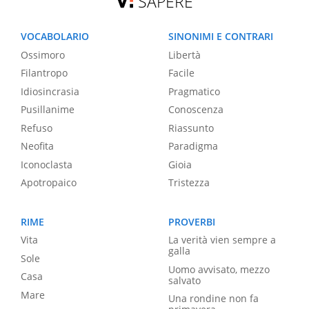
SAPERE
VOCABOLARIO
SINONIMI E CONTRARI
Ossimoro
Libertà
Filantropo
Facile
Idiosincrasia
Pragmatico
Pusillanime
Conoscenza
Refuso
Riassunto
Neofita
Paradigma
Iconoclasta
Gioia
Apotropaico
Tristezza
RIME
PROVERBI
Vita
La verità vien sempre a
galla
Sole
Uomo avvisato, mezzo
Casa
salvato
Mare
Una rondine non fa