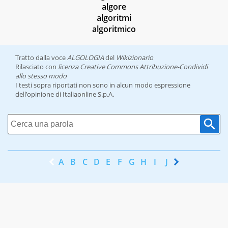
algore
algoritmi
algoritmico
Tratto dalla voce
ALGOLOGIA
del
Wikizionario
Rilasciato con
licenza Creative Commons Attribuzione-Condividi
allo stesso modo
I testi sopra riportati non sono in alcun modo espressione
dell’opinione di Italiaonline S.p.A.
A
B
C
D
E
F
G
H
I
J
K
L
M
N