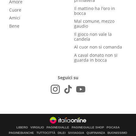
primavera
Amore
Il mattino ha l'oro in
Cuore
bocca
Amici
Mal comune, mezzo
Bene
gaudio
Il gioco non vale la
candela
Al cuor non si comanda
A caval donato non si
guarda in bocca
Seguici su
LIBERO
VIRGILIO
PAGINEGIALLE
PAGINEGIALLE SHOP
PGCASA
PAGINEBIANCHE
TUTTOCITTÀ
DILEI
SIVIAGGIA
QUIFINANZA
BUONISSIMO