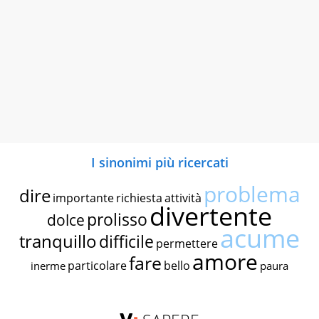
I sinonimi più ricercati
problema
dire
importante
richiesta
attività
divertente
prolisso
dolce
acume
tranquillo
difficile
permettere
amore
fare
particolare
bello
inerme
paura