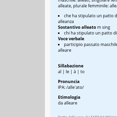
alleate, plurale femminile: alle
che ha stipulato un patto d
alleanza
Sostantivo
alleato
m sing
chi ha stipulato un patto di
Voce verbale
participio passato maschile
alleare
Sillabazione
al | le | à | to
Pronuncia
IPA: /alle'ato/
Etimologia
da alleare
Tratto dalla voce
ALLEATO
del
Wikizio