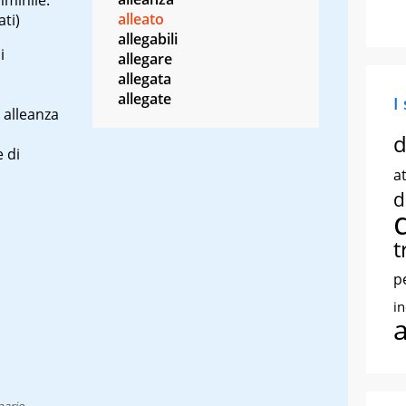
alleato
ati)
allegabili
i
allegare
allegata
allegate
I
 alleanza
d
 di
at
d
t
p
i
nario