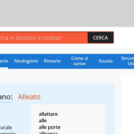
Come si
Strum
ario
Neologismi
Rimario
Scuola
scrive
Uti
ano:
Alleato
allattare
alle
alle porte
lurale
alleanza
mminile: