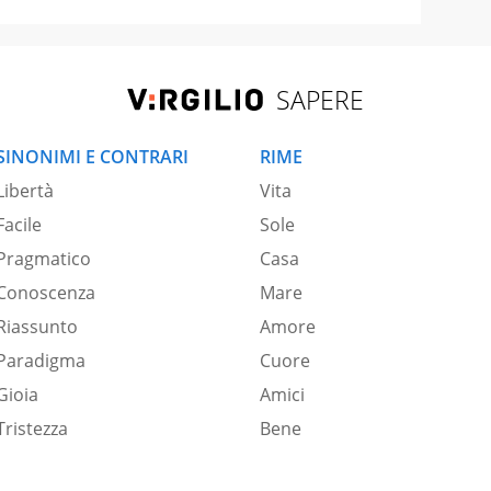
SAPERE
SINONIMI E CONTRARI
RIME
Libertà
Vita
Facile
Sole
Pragmatico
Casa
Conoscenza
Mare
Riassunto
Amore
Paradigma
Cuore
Gioia
Amici
Tristezza
Bene