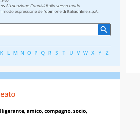
ns Attribuzione-Condividi allo stesso modo
un modo espressione dell’opinione di Italiaonline S.p.A.
K
L
M
N
O
P
Q
R
S
T
U
V
W
X
Y
Z
leato
lligerante
,
amico
,
compagno
,
socio
,