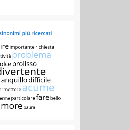
 sinonimi più ricercati
ire
importante
richiesta
problema
tività
prolisso
olce
divertente
ranquillo
difficile
acume
ermettere
fare
particolare
bello
nerme
amore
paura