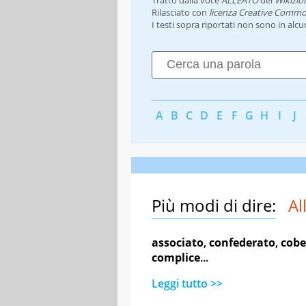
Rilasciato con
licenza Creative Commo
I testi sopra riportati non sono in alc
A
B
C
D
E
F
G
H
I
J
Più modi di dire:
Al
associato
,
confederato
,
cobe
complice
...
Leggi tutto >>