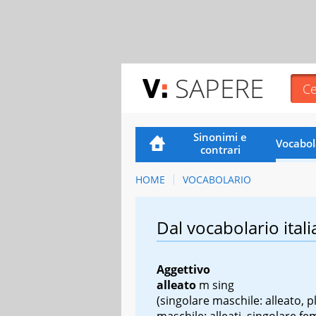
SAPERE
Sinonimi e
Vocabol
contrari
HOME
VOCABOLARIO
Dal vocabolario itali
Aggettivo
alleato
m sing
(singolare maschile: alleato, p
maschile: alleati, singolare fe