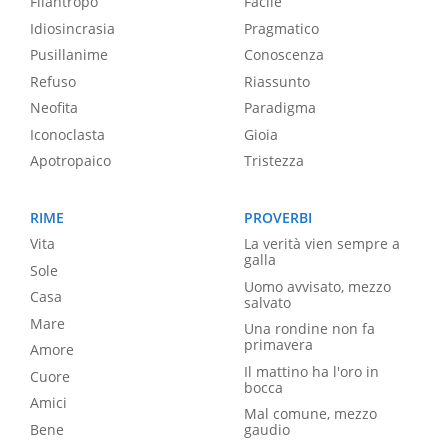
Filantropo
Facile
Idiosincrasia
Pragmatico
Pusillanime
Conoscenza
Refuso
Riassunto
Neofita
Paradigma
Iconoclasta
Gioia
Apotropaico
Tristezza
RIME
PROVERBI
Vita
La verità vien sempre a
galla
Sole
Uomo avvisato, mezzo
Casa
salvato
Mare
Una rondine non fa
primavera
Amore
Il mattino ha l'oro in
Cuore
bocca
Amici
Mal comune, mezzo
Bene
gaudio