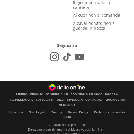
Il gioco non vale la
candela
Al cuor non si comanda
A caval donato non si
guarda in bocca
Seguici su
LIBERO
VIRGILIO
PAGINEGIALLE
PAGINEGIALLE SHOP
PGCASA
PAGINEBIANCHE
TUTTOCITTÀ
DILEI
SIVIAGGIA
QUIFINANZA
BUONISSIMO
SUPEREVA
Chi siamo
Note Legali
Privacy
Cookie Policy
Preferenze sui cookie
Aiuto
© Italiaonline S.p.A. 2026
Direzione e coordinamento di Libero Acquisition S.á r.l.