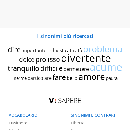
I sinonimi più ricercati
problema
dire
importante
richiesta
attività
divertente
prolisso
dolce
acume
tranquillo
difficile
permettere
amore
fare
particolare
bello
inerme
paura
SAPERE
VOCABOLARIO
SINONIMI E CONTRARI
Ossimoro
Libertà