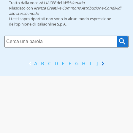
Tratto dalla voce
ALLIACEE
del
Wikizionario
Rilasciato con
licenza Creative Commons Attribuzione-Condividi
allo stesso modo
I testi sopra riportati non sono in alcun modo espressione
dell’opinione di Italiaonline S.p.A.
A
B
C
D
E
F
G
H
I
J
K
L
M
N