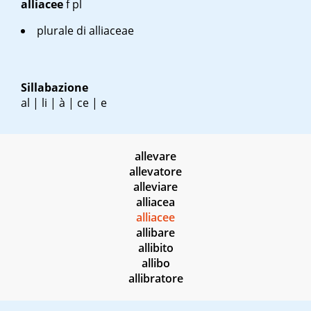
alliacee
f pl
plurale di alliaceae
Sillabazione
al | li | à | ce | e
allevare
allevatore
alleviare
alliacea
alliacee
allibare
allibito
allibo
allibratore