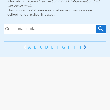
Rilasciato con
licenza Creative Commons Attribuzione-Condividi
allo stesso modo
I testi sopra riportati non sono in alcun modo espressione
dell’opinione di Italiaonline S.p.A.
A
B
C
D
E
F
G
H
I
J
K
L
M
N