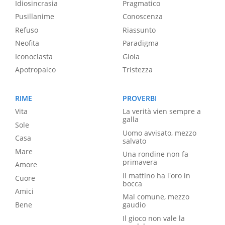
Idiosincrasia
Pragmatico
Pusillanime
Conoscenza
Refuso
Riassunto
Neofita
Paradigma
Iconoclasta
Gioia
Apotropaico
Tristezza
RIME
PROVERBI
Vita
La verità vien sempre a
galla
Sole
Uomo avvisato, mezzo
Casa
salvato
Mare
Una rondine non fa
primavera
Amore
Il mattino ha l'oro in
Cuore
bocca
Amici
Mal comune, mezzo
Bene
gaudio
Il gioco non vale la