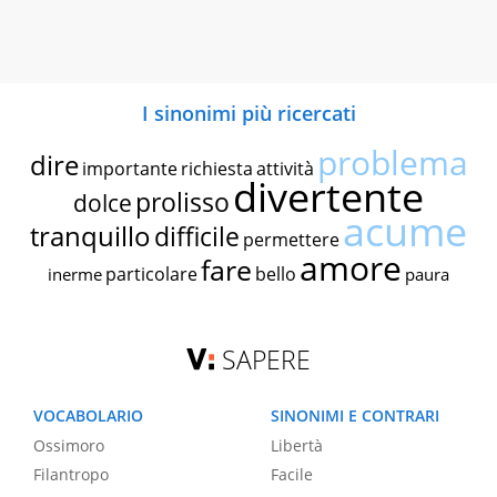
I sinonimi più ricercati
problema
dire
importante
richiesta
attività
divertente
prolisso
dolce
acume
tranquillo
difficile
permettere
amore
fare
particolare
bello
inerme
paura
SAPERE
VOCABOLARIO
SINONIMI E CONTRARI
Ossimoro
Libertà
Filantropo
Facile