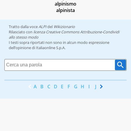
alpinismo
alpinista
Tratto dalla voce
ALPI
del
Wikizionario
Rilasciato con
licenza Creative Commons Attribuzione-Condividi
allo stesso modo
I testi sopra riportati non sono in alcun modo espressione
dell’opinione di Italiaonline S.p.A.
A
B
C
D
E
F
G
H
I
J
K
L
M
N