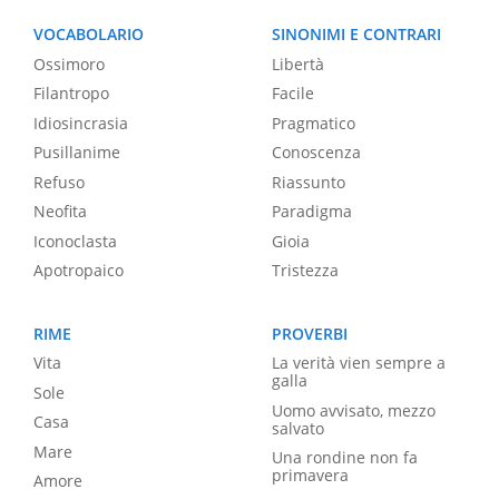
VOCABOLARIO
SINONIMI E CONTRARI
Ossimoro
Libertà
Filantropo
Facile
Idiosincrasia
Pragmatico
Pusillanime
Conoscenza
Refuso
Riassunto
Neofita
Paradigma
Iconoclasta
Gioia
Apotropaico
Tristezza
RIME
PROVERBI
Vita
La verità vien sempre a
galla
Sole
Uomo avvisato, mezzo
Casa
salvato
Mare
Una rondine non fa
primavera
Amore