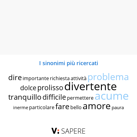
I sinonimi più ricercati
problema
dire
importante
richiesta
attività
divertente
prolisso
dolce
acume
tranquillo
difficile
permettere
amore
fare
particolare
bello
inerme
paura
SAPERE