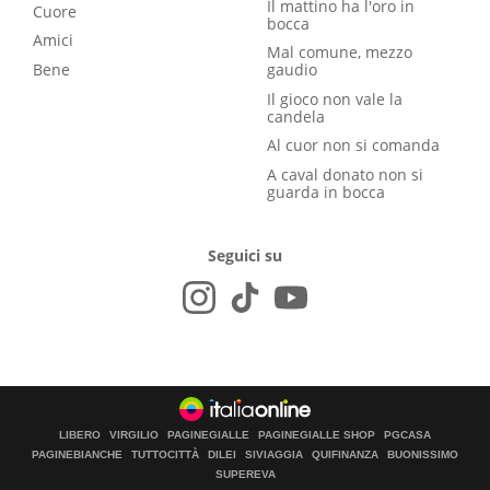
Il mattino ha l'oro in
Cuore
bocca
Amici
Mal comune, mezzo
Bene
gaudio
Il gioco non vale la
candela
Al cuor non si comanda
A caval donato non si
guarda in bocca
Seguici su
LIBERO
VIRGILIO
PAGINEGIALLE
PAGINEGIALLE SHOP
PGCASA
PAGINEBIANCHE
TUTTOCITTÀ
DILEI
SIVIAGGIA
QUIFINANZA
BUONISSIMO
SUPEREVA