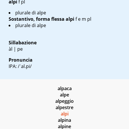
alpi
f pl
plurale di alpe
Sostantivo, forma flessa
alpi
f
e
m pl
plurale di alpe
Sillabazione
àl | pe
Pronuncia
IPA: /ˈal.pi/
alpaca
alpe
alpeggio
alpestre
alpi
alpina
alpine