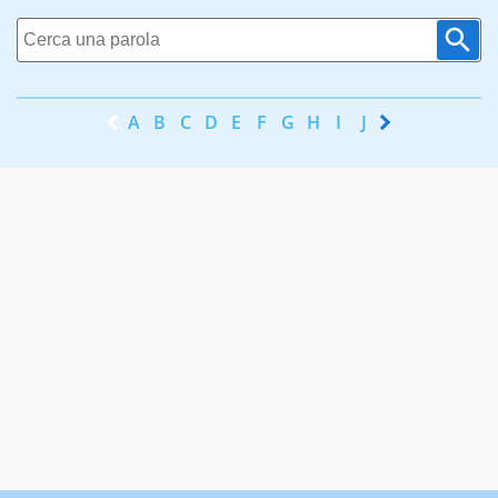
A
B
C
D
E
F
G
H
I
J
K
L
M
N