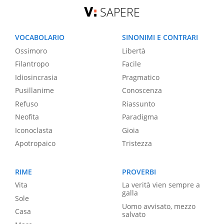
SAPERE
VOCABOLARIO
SINONIMI E CONTRARI
Ossimoro
Libertà
Filantropo
Facile
Idiosincrasia
Pragmatico
Pusillanime
Conoscenza
Refuso
Riassunto
Neofita
Paradigma
Iconoclasta
Gioia
Apotropaico
Tristezza
RIME
PROVERBI
Vita
La verità vien sempre a
galla
Sole
Uomo avvisato, mezzo
Casa
salvato