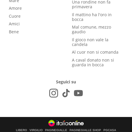
Mare
Una rondine non fa
primavera
Amore
Il mattino ha l'oro in
Cuore
bocca
Amici
Mal comune, mezzo
Bene
gaudio
Il gioco non vale la
candela
Al cuor non si comanda
A caval donato non si
guarda in bocca
Seguici su
LIBERO
VIRGILIO
PAGINEGIALLE
PAGINEGIALLE SHOP
PGCASA