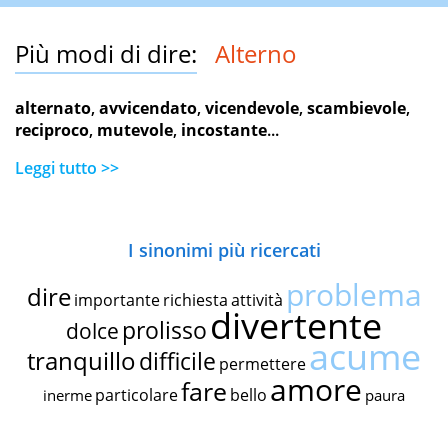
Più modi di dire:
Alterno
alternato
,
avvicendato
,
vicendevole
,
scambievole
,
reciproco
,
mutevole
,
incostante
...
Leggi tutto >>
I sinonimi più ricercati
problema
dire
importante
richiesta
attività
divertente
prolisso
dolce
acume
tranquillo
difficile
permettere
amore
fare
particolare
bello
inerme
paura