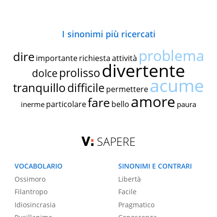
I sinonimi più ricercati
problema
dire
importante
richiesta
attività
divertente
prolisso
dolce
acume
tranquillo
difficile
permettere
amore
fare
particolare
bello
inerme
paura
SAPERE
VOCABOLARIO
SINONIMI E CONTRARI
Ossimoro
Libertà
Filantropo
Facile
Idiosincrasia
Pragmatico