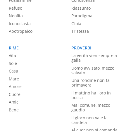
Pusillanime
Conoscenza
Refuso
Riassunto
Neofita
Paradigma
Iconoclasta
Gioia
Apotropaico
Tristezza
RIME
PROVERBI
Vita
La verità vien sempre a
galla
Sole
Uomo avvisato, mezzo
Casa
salvato
Mare
Una rondine non fa
primavera
Amore
Il mattino ha l'oro in
Cuore
bocca
Amici
Mal comune, mezzo
Bene
gaudio
Il gioco non vale la
candela
Al cuor non si comanda