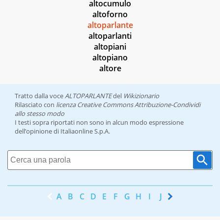
altocumulo
altoforno
altoparlante
altoparlanti
altopiani
altopiano
altore
Tratto dalla voce
ALTOPARLANTE
del
Wikizionario
Rilasciato con
licenza Creative Commons Attribuzione-Condividi
allo stesso modo
I testi sopra riportati non sono in alcun modo espressione
dell’opinione di Italiaonline S.p.A.
A
B
C
D
E
F
G
H
I
J
K
L
M
N