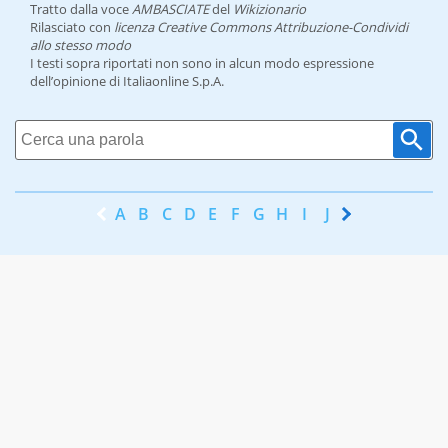
Tratto dalla voce
AMBASCIATE
del
Wikizionario
Rilasciato con
licenza Creative Commons Attribuzione-Condividi
allo stesso modo
I testi sopra riportati non sono in alcun modo espressione
dell’opinione di Italiaonline S.p.A.
A
B
C
D
E
F
G
H
I
J
K
L
M
N