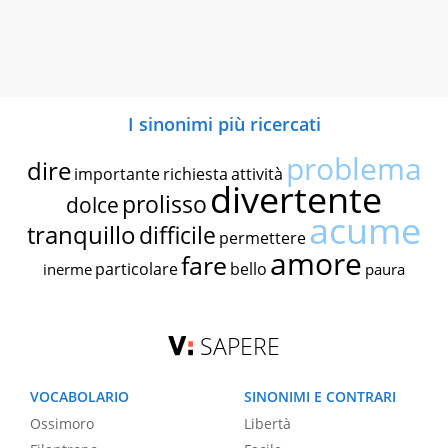
I sinonimi più ricercati
problema
dire
importante
richiesta
attività
divertente
prolisso
dolce
acume
tranquillo
difficile
permettere
amore
fare
particolare
bello
inerme
paura
SAPERE
VOCABOLARIO
SINONIMI E CONTRARI
Ossimoro
Libertà