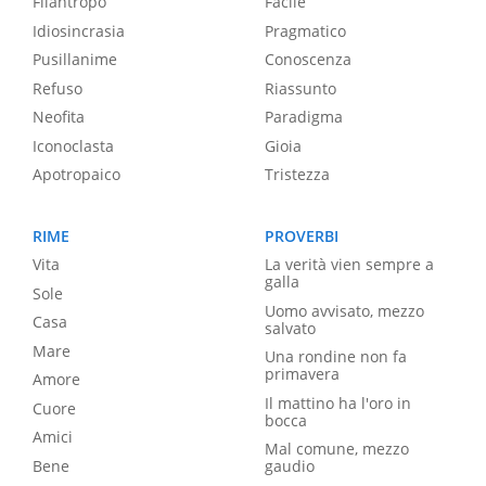
Filantropo
Facile
Idiosincrasia
Pragmatico
Pusillanime
Conoscenza
Refuso
Riassunto
Neofita
Paradigma
Iconoclasta
Gioia
Apotropaico
Tristezza
RIME
PROVERBI
Vita
La verità vien sempre a
galla
Sole
Uomo avvisato, mezzo
Casa
salvato
Mare
Una rondine non fa
primavera
Amore
Il mattino ha l'oro in
Cuore
bocca
Amici
Mal comune, mezzo
Bene
gaudio