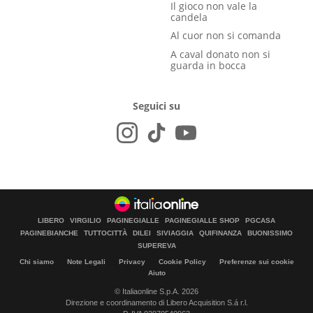
Il gioco non vale la
candela
Al cuor non si comanda
A caval donato non si
guarda in bocca
Seguici su
LIBERO
VIRGILIO
PAGINEGIALLE
PAGINEGIALLE SHOP
PGCASA
PAGINEBIANCHE
TUTTOCITTÀ
DILEI
SIVIAGGIA
QUIFINANZA
BUONISSIMO
SUPEREVA
Chi siamo
Note Legali
Privacy
Cookie Policy
Preferenze sui cookie
Aiuto
© Italiaonline S.p.A. 2026
Direzione e coordinamento di Libero Acquisition S.á r.l.