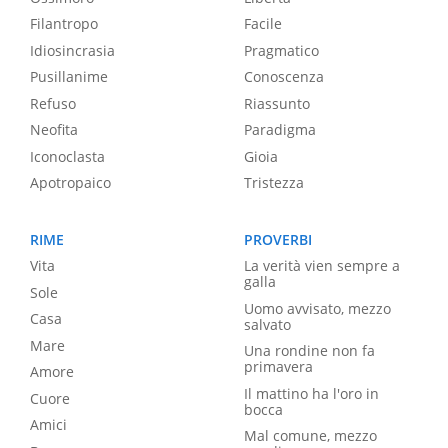
Filantropo
Facile
Idiosincrasia
Pragmatico
Pusillanime
Conoscenza
Refuso
Riassunto
Neofita
Paradigma
Iconoclasta
Gioia
Apotropaico
Tristezza
RIME
PROVERBI
Vita
La verità vien sempre a
galla
Sole
Uomo avvisato, mezzo
Casa
salvato
Mare
Una rondine non fa
primavera
Amore
Il mattino ha l'oro in
Cuore
bocca
Amici
Mal comune, mezzo