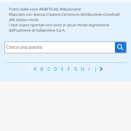
Tratto dalla voce
AMBITA
del
Wikizionario
Rilasciato con
licenza Creative Commons Attribuzione-Condividi
allo stesso modo
I testi sopra riportati non sono in alcun modo espressione
dell’opinione di Italiaonline S.p.A.
A
B
C
D
E
F
G
H
I
J
K
L
M
N