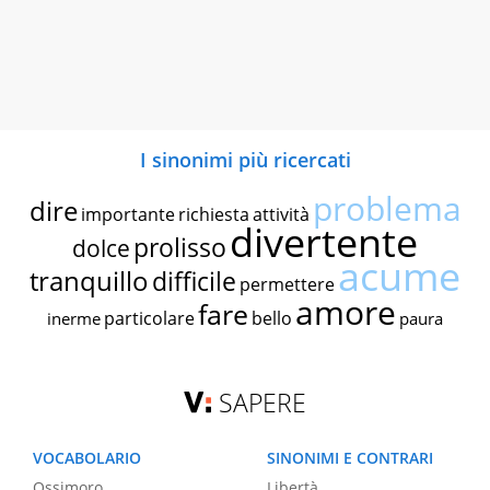
I sinonimi più ricercati
problema
dire
importante
richiesta
attività
divertente
prolisso
dolce
acume
tranquillo
difficile
permettere
amore
fare
particolare
bello
inerme
paura
SAPERE
VOCABOLARIO
SINONIMI E CONTRARI
Ossimoro
Libertà