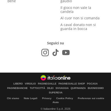
Bene
gaudio
Il gioco non vale la
candela
Al cuor non si comanda
A caval donato non si
guarda in bocca
Seguici su
LIBERO
VIRGILIO
PAGINEGIALLE
PAGINEGIALLE SHOP
PGCASA
PAGINEBIANCHE
TUTTOCITTÀ
DILEI
SIVIAGGIA
QUIFINANZA
BUONISSIMO
SUPEREVA
Chi siamo
Note Legali
Privacy
Cookie Policy
Preferenze sui cookie
Aiuto
© Italiaonline S.p.A. 2026