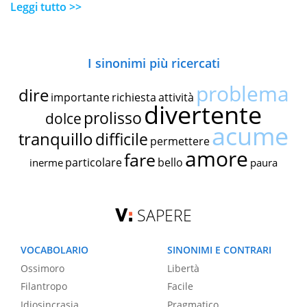
Leggi tutto >>
I sinonimi più ricercati
problema
dire
importante
richiesta
attività
divertente
prolisso
dolce
acume
tranquillo
difficile
permettere
amore
fare
particolare
bello
inerme
paura
SAPERE
VOCABOLARIO
SINONIMI E CONTRARI
Ossimoro
Libertà
Filantropo
Facile
Idiosincrasia
Pragmatico