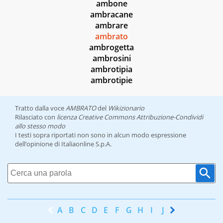
ambone
ambracane
ambrare
ambrato
ambrogetta
ambrosini
ambrotipia
ambrotipie
Tratto dalla voce
AMBRATO
del
Wikizionario
Rilasciato con
licenza Creative Commons Attribuzione-Condividi
allo stesso modo
I testi sopra riportati non sono in alcun modo espressione
dell’opinione di Italiaonline S.p.A.
A
B
C
D
E
F
G
H
I
J
K
L
M
N