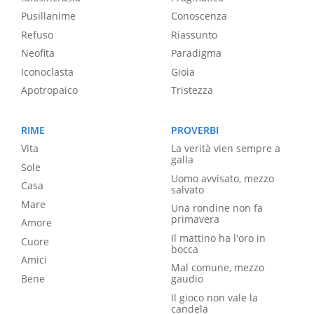
Pusillanime
Conoscenza
Refuso
Riassunto
Neofita
Paradigma
Iconoclasta
Gioia
Apotropaico
Tristezza
RIME
PROVERBI
Vita
La verità vien sempre a
galla
Sole
Uomo avvisato, mezzo
Casa
salvato
Mare
Una rondine non fa
primavera
Amore
Il mattino ha l'oro in
Cuore
bocca
Amici
Mal comune, mezzo
Bene
gaudio
Il gioco non vale la
candela