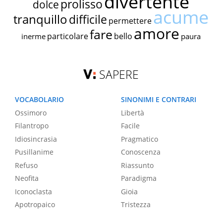
divertente
prolisso
dolce
acume
tranquillo
difficile
permettere
amore
fare
particolare
bello
inerme
paura
SAPERE
VOCABOLARIO
SINONIMI E CONTRARI
Ossimoro
Libertà
Filantropo
Facile
Idiosincrasia
Pragmatico
Pusillanime
Conoscenza
Refuso
Riassunto
Neofita
Paradigma
Iconoclasta
Gioia
Apotropaico
Tristezza