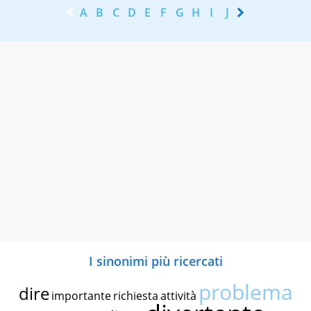
A
B
C
D
E
F
G
H
I
J
K
L
M
N
I sinonimi più ricercati
problema
dire
importante
richiesta
attività