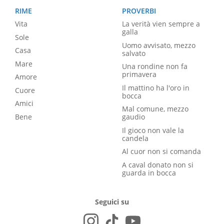
RIME
PROVERBI
Vita
La verità vien sempre a
galla
Sole
Uomo avvisato, mezzo
Casa
salvato
Mare
Una rondine non fa
primavera
Amore
Il mattino ha l'oro in
Cuore
bocca
Amici
Mal comune, mezzo
Bene
gaudio
Il gioco non vale la
candela
Al cuor non si comanda
A caval donato non si
guarda in bocca
Seguici su