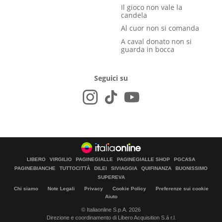
Il gioco non vale la
candela
Al cuor non si comanda
A caval donato non si
guarda in bocca
Seguici su
LIBERO
VIRGILIO
PAGINEGIALLE
PAGINEGIALLE SHOP
PGCASA
PAGINEBIANCHE
TUTTOCITTÀ
DILEI
SIVIAGGIA
QUIFINANZA
BUONISSIMO
SUPEREVA
Chi siamo
Note Legali
Privacy
Cookie Policy
Preferenze sui cookie
Aiuto
© Italiaonline S.p.A. 2026
Direzione e coordinamento di Libero Acquisition S.á r.l.