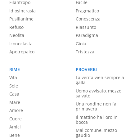
Filantropo
Facile
Idiosincrasia
Pragmatico
Pusillanime
Conoscenza
Refuso
Riassunto
Neofita
Paradigma
Iconoclasta
Gioia
Apotropaico
Tristezza
RIME
PROVERBI
Vita
La verità vien sempre a
galla
Sole
Uomo avvisato, mezzo
Casa
salvato
Mare
Una rondine non fa
primavera
Amore
Il mattino ha l'oro in
Cuore
bocca
Amici
Mal comune, mezzo
Bene
gaudio