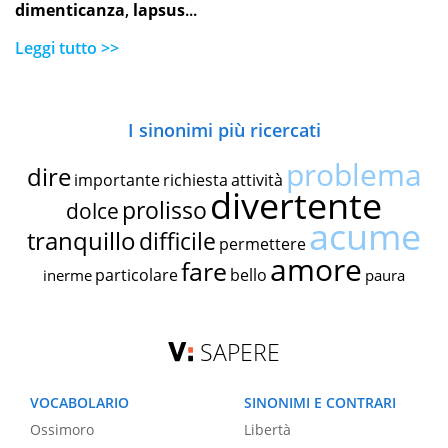
dimenticanza
,
lapsus
...
Leggi tutto >>
I sinonimi più ricercati
problema
dire
importante
richiesta
attività
divertente
prolisso
dolce
acume
tranquillo
difficile
permettere
amore
fare
particolare
bello
inerme
paura
SAPERE
VOCABOLARIO
SINONIMI E CONTRARI
Ossimoro
Libertà