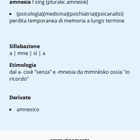
amnesia
f
sing
(plurale: amnesie)
(psicologia)(medicina)(psichiatria)(psicanalisi)
perdita temporanea di memoria a lungo termine
Sillabazione
a | mne | sì | a
Etimologia
dal a- cioè "senza" e -mnesia da
mimnèsko
ossia "io
ricordo"
Derivate
amnesico