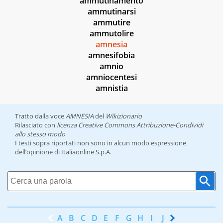
ammutinamento
ammutinarsi
ammutire
ammutolire
amnesia
amnesifobia
amnio
amniocentesi
amnistia
Tratto dalla voce
AMNESIA
del
Wikizionario
Rilasciato con
licenza Creative Commons Attribuzione-Condividi
allo stesso modo
I testi sopra riportati non sono in alcun modo espressione
dell’opinione di Italiaonline S.p.A.
A
B
C
D
E
F
G
H
I
J
K
L
M
N