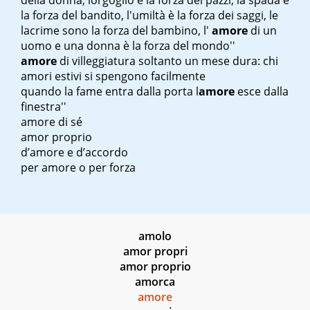
della donna, l
orgoglio è la forza dei pazzi, la spada è
la forza del bandito, l'umiltà è la forza dei saggi, le
lacrime sono la forza del bambino, l'
amore
di un
uomo e una donna è la forza del mondo''
amore
di villeggiatura soltanto un mese dura
: chi
amori estivi si spengono facilmente
quando la fame entra dalla porta l
amore
esce dalla
finestra''
amore di sé
amor proprio
d’amore e d’accordo
per amore o per forza
amolo
amor propri
amor proprio
amorca
amore