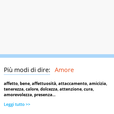
Più modi di dire:
Amore
affetto
,
bene
,
affettuosità
,
attaccamento
,
amicizia
,
tenerezza
,
calore
,
dolcezza
,
attenzione
,
cura
,
amorevolezza
,
presenza
...
Leggi tutto >>