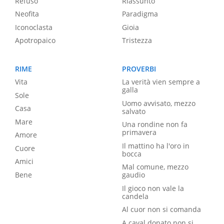
Refuso
Riassunto
Neofita
Paradigma
Iconoclasta
Gioia
Apotropaico
Tristezza
RIME
PROVERBI
Vita
La verità vien sempre a
galla
Sole
Uomo avvisato, mezzo
Casa
salvato
Mare
Una rondine non fa
primavera
Amore
Il mattino ha l'oro in
Cuore
bocca
Amici
Mal comune, mezzo
Bene
gaudio
Il gioco non vale la
candela
Al cuor non si comanda
A caval donato non si