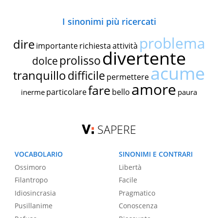
I sinonimi più ricercati
problema
dire
importante
richiesta
attività
divertente
prolisso
dolce
acume
tranquillo
difficile
permettere
amore
fare
particolare
bello
inerme
paura
SAPERE
VOCABOLARIO
SINONIMI E CONTRARI
Ossimoro
Libertà
Filantropo
Facile
Idiosincrasia
Pragmatico
Pusillanime
Conoscenza