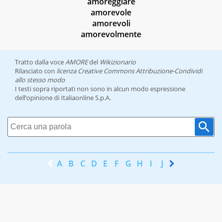
amoreggiare
amorevole
amorevoli
amorevolmente
Tratto dalla voce
AMORE
del
Wikizionario
Rilasciato con
licenza Creative Commons Attribuzione-Condividi
allo stesso modo
I testi sopra riportati non sono in alcun modo espressione
dell’opinione di Italiaonline S.p.A.
A
B
C
D
E
F
G
H
I
J
K
L
M
N