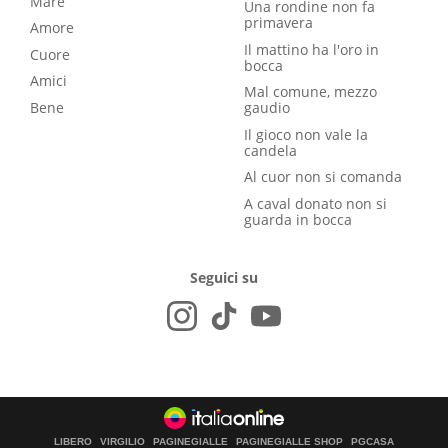
Mare
Una rondine non fa
primavera
Amore
Il mattino ha l'oro in
Cuore
bocca
Amici
Mal comune, mezzo
Bene
gaudio
Il gioco non vale la
candela
Al cuor non si comanda
A caval donato non si
guarda in bocca
Seguici su
LIBERO
VIRGILIO
PAGINEGIALLE
PAGINEGIALLE SHOP
PGCASA