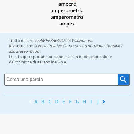
ampere
amperometria
amperometro
ampex
Tratto dalla voce
AMPERAGGIO
del
Wikizionario
Rilasciato con
licenza Creative Commons Attribuzione-Condividi
allo stesso modo
I testi sopra riportati non sono in alcun modo espressione
dell’opinione di Italiaonline S.p.A.
A
B
C
D
E
F
G
H
I
J
K
L
M
N