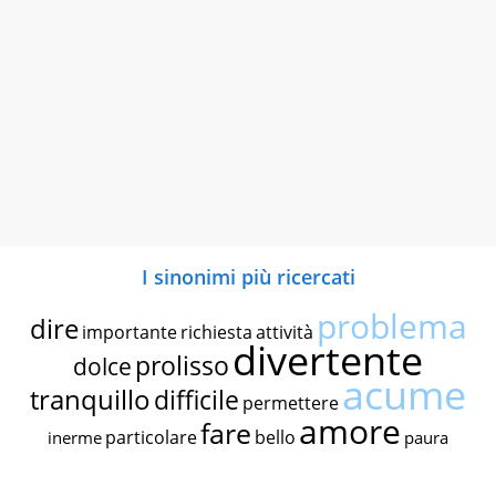
I sinonimi più ricercati
problema
dire
importante
richiesta
attività
divertente
prolisso
dolce
acume
tranquillo
difficile
permettere
amore
fare
particolare
bello
inerme
paura