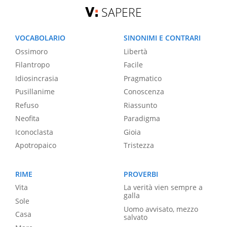
SAPERE
VOCABOLARIO
SINONIMI E CONTRARI
Ossimoro
Libertà
Filantropo
Facile
Idiosincrasia
Pragmatico
Pusillanime
Conoscenza
Refuso
Riassunto
Neofita
Paradigma
Iconoclasta
Gioia
Apotropaico
Tristezza
RIME
PROVERBI
Vita
La verità vien sempre a
galla
Sole
Uomo avvisato, mezzo
Casa
salvato