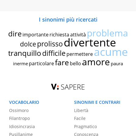
I sinonimi più ricercati
problema
dire
importante
richiesta
attività
divertente
prolisso
dolce
acume
tranquillo
difficile
permettere
amore
fare
particolare
bello
inerme
paura
SAPERE
VOCABOLARIO
SINONIMI E CONTRARI
Ossimoro
Libertà
Filantropo
Facile
Idiosincrasia
Pragmatico
Pusillanime
Conoscenza