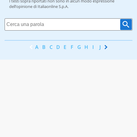
I testi sopra riportati non sono in alcun modo espressione
dell’opinione di Italiaonline S.p.A.
A
B
C
D
E
F
G
H
I
J
K
L
M
N