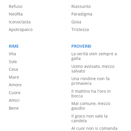
Refuso
Riassunto
Neofita
Paradigma
Iconoclasta
Gioia
Apotropaico
Tristezza
RIME
PROVERBI
Vita
La verità vien sempre a
galla
Sole
Uomo avvisato, mezzo
Casa
salvato
Mare
Una rondine non fa
primavera
Amore
Il mattino ha l'oro in
Cuore
bocca
Amici
Mal comune, mezzo
Bene
gaudio
Il gioco non vale la
candela
Al cuor non si comanda