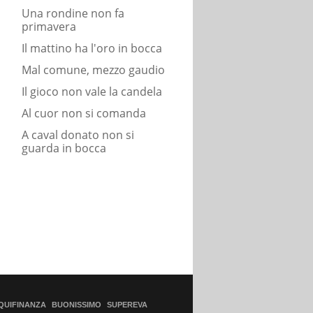
Una rondine non fa
primavera
Il mattino ha l'oro in bocca
Mal comune, mezzo gaudio
Il gioco non vale la candela
Al cuor non si comanda
A caval donato non si
guarda in bocca
QUIFINANZA
BUONISSIMO
SUPEREVA