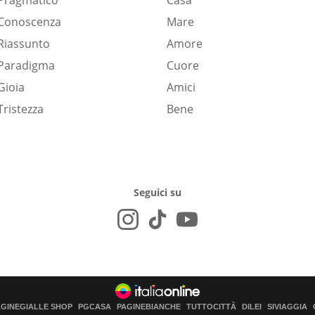
Pragmatico
Casa
Conoscenza
Mare
Riassunto
Amore
Paradigma
Cuore
Gioia
Amici
Tristezza
Bene
Seguici su
AGINEGIALLE SHOP
PGCASA
PAGINEBIANCHE
TUTTOCITTÀ
DILEI
SIVIAGGIA