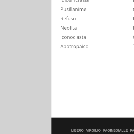
Idiosincrasia
Pusillanime
Refuso
Neofita
Iconoclasta
Apotropaico
LIBERO
VIRGILIO
PAGINEGIALLE
P