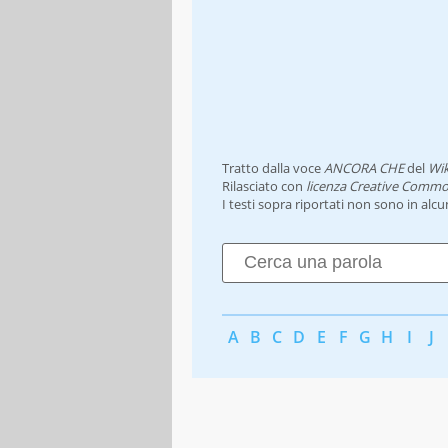
Tratto dalla voce
ANCORA CHE
del
Wik
Rilasciato con
licenza Creative Commo
I testi sopra riportati non sono in alc
A
B
C
D
E
F
G
H
I
J