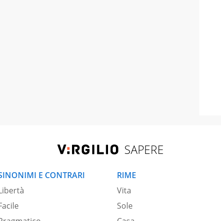
SAPERE
SINONIMI E CONTRARI
RIME
Libertà
Vita
Facile
Sole