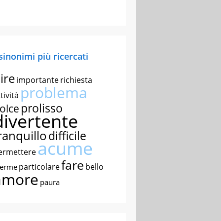
 sinonimi più ricercati
ire
importante
richiesta
problema
tività
prolisso
olce
divertente
ranquillo
difficile
acume
ermettere
fare
particolare
bello
nerme
amore
paura