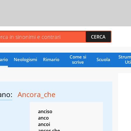
Come si
Strum
ario
Neologismi
Rimario
Scuola
scrive
Uti
ano:
Ancora_che
anciso
anco
ancoi
ancor che