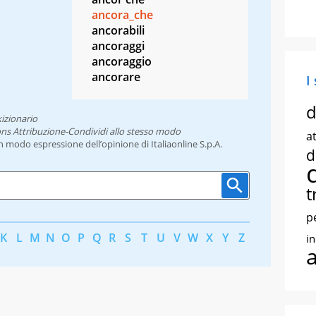
ancora_che
ancorabili
ancoraggi
ancoraggio
ancorare
I
d
izionario
ns Attribuzione-Condividi allo stesso modo
at
un modo espressione dell’opinione di Italiaonline S.p.A.
d
t
p
K
L
M
N
O
P
Q
R
S
T
U
V
W
X
Y
Z
i