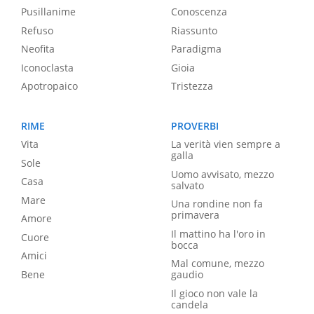
Pusillanime
Conoscenza
Refuso
Riassunto
Neofita
Paradigma
Iconoclasta
Gioia
Apotropaico
Tristezza
RIME
PROVERBI
Vita
La verità vien sempre a
galla
Sole
Uomo avvisato, mezzo
Casa
salvato
Mare
Una rondine non fa
primavera
Amore
Il mattino ha l'oro in
Cuore
bocca
Amici
Mal comune, mezzo
Bene
gaudio
Il gioco non vale la
candela