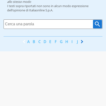
allo stesso modo
I testi sopra riportati non sono in alcun modo espressione
dell’opinione di Italiaonline S.p.A.
A
B
C
D
E
F
G
H
I
J
K
L
M
N