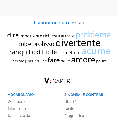
I sinonimi più ricercati
problema
dire
importante
richiesta
attività
divertente
prolisso
dolce
acume
tranquillo
difficile
permettere
amore
fare
particolare
bello
inerme
paura
SAPERE
VOCABOLARIO
SINONIMI E CONTRARI
Ossimoro
Libertà
Filantropo
Facile
Idiosincrasia
Pragmatico