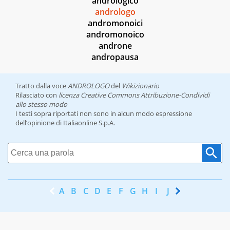
andrologico
andrologo
andromonoici
andromonoico
androne
andropausa
Tratto dalla voce
ANDROLOGO
del
Wikizionario
Rilasciato con
licenza Creative Commons Attribuzione-Condividi
allo stesso modo
I testi sopra riportati non sono in alcun modo espressione
dell’opinione di Italiaonline S.p.A.
A
B
C
D
E
F
G
H
I
J
K
L
M
N