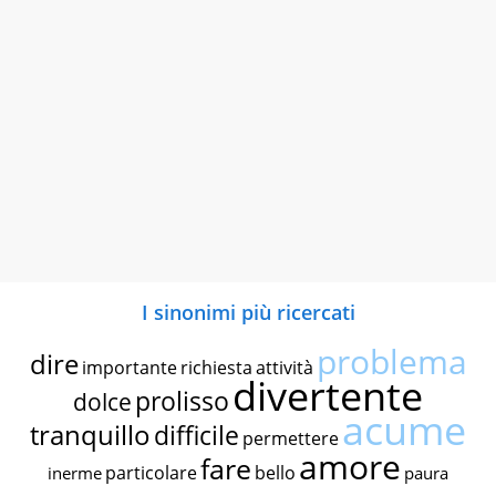
I sinonimi più ricercati
problema
dire
importante
richiesta
attività
divertente
prolisso
dolce
acume
tranquillo
difficile
permettere
amore
fare
particolare
bello
inerme
paura