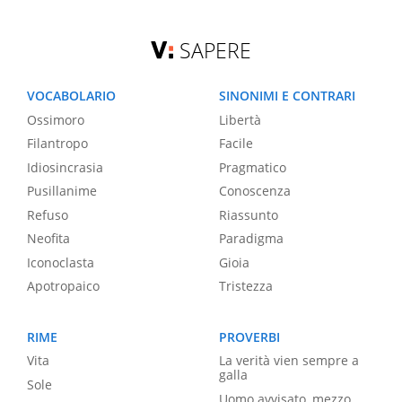
SAPERE
VOCABOLARIO
SINONIMI E CONTRARI
Ossimoro
Libertà
Filantropo
Facile
Idiosincrasia
Pragmatico
Pusillanime
Conoscenza
Refuso
Riassunto
Neofita
Paradigma
Iconoclasta
Gioia
Apotropaico
Tristezza
RIME
PROVERBI
Vita
La verità vien sempre a
galla
Sole
Uomo avvisato, mezzo