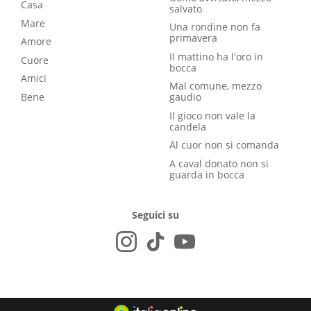
Casa
salvato
Mare
Una rondine non fa
primavera
Amore
Il mattino ha l'oro in
Cuore
bocca
Amici
Mal comune, mezzo
Bene
gaudio
Il gioco non vale la
candela
Al cuor non si comanda
A caval donato non si
guarda in bocca
Seguici su