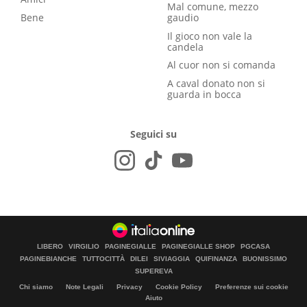
Mal comune, mezzo
Bene
gaudio
Il gioco non vale la
candela
Al cuor non si comanda
A caval donato non si
guarda in bocca
Seguici su
LIBERO
VIRGILIO
PAGINEGIALLE
PAGINEGIALLE SHOP
PGCASA
PAGINEBIANCHE
TUTTOCITTÀ
DILEI
SIVIAGGIA
QUIFINANZA
BUONISSIMO
SUPEREVA
Chi siamo
Note Legali
Privacy
Cookie Policy
Preferenze sui cookie
Aiuto