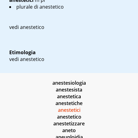
anestetici
m pl
plurale di anestetico
vedi anestetico
Etimologia
vedi anestetico
anestesiologia
anestesista
anestetica
anestetiche
anestetici
anestetico
anestetizzare
aneto
aneuploidia