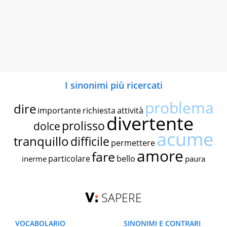
I sinonimi più ricercati
problema
dire
importante
richiesta
attività
divertente
prolisso
dolce
acume
tranquillo
difficile
permettere
amore
fare
particolare
bello
inerme
paura
SAPERE
VOCABOLARIO
SINONIMI E CONTRARI