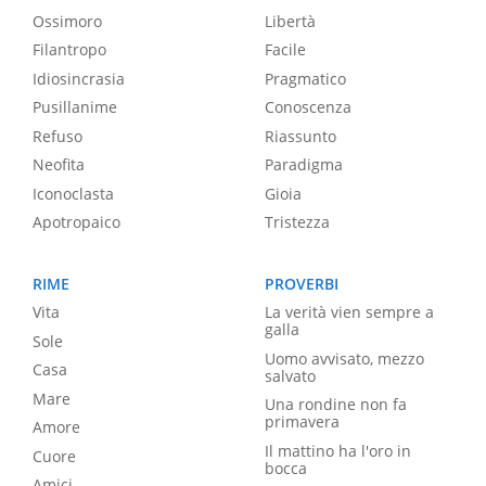
Ossimoro
Libertà
Filantropo
Facile
Idiosincrasia
Pragmatico
Pusillanime
Conoscenza
Refuso
Riassunto
Neofita
Paradigma
Iconoclasta
Gioia
Apotropaico
Tristezza
RIME
PROVERBI
Vita
La verità vien sempre a
galla
Sole
Uomo avvisato, mezzo
Casa
salvato
Mare
Una rondine non fa
primavera
Amore
Il mattino ha l'oro in
Cuore
bocca
Amici