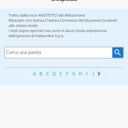
Tratto dalla voce
ANESTETICI
del
Wikizionario
Rilasciato con
licenza Creative Commons Attribuzione-Condividi
allo stesso modo
I testi sopra riportati non sono in alcun modo espressione
dell’opinione di Italiaonline S.p.A.
A
B
C
D
E
F
G
H
I
J
K
L
M
N