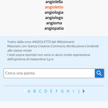
angiolella
angioletto
angiologia
angiologo
angioma
angiopatia
Tratto dalla voce
ANGIOLETTO
del
Wikizionario
Rilasciato con
licenza Creative Commons Attribuzione-Condividi
allo stesso modo
I testi sopra riportati non sono in alcun modo espressione
dell’opinione di Italiaonline S.p.A.
A
B
C
D
E
F
G
H
I
J
K
L
M
N