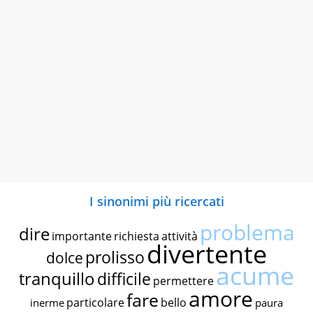
I sinonimi più ricercati
problema
dire
importante
richiesta
attività
divertente
prolisso
dolce
acume
tranquillo
difficile
permettere
amore
fare
particolare
bello
inerme
paura