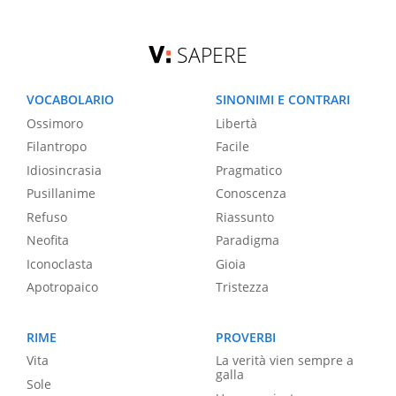
SAPERE
VOCABOLARIO
SINONIMI E CONTRARI
Ossimoro
Libertà
Filantropo
Facile
Idiosincrasia
Pragmatico
Pusillanime
Conoscenza
Refuso
Riassunto
Neofita
Paradigma
Iconoclasta
Gioia
Apotropaico
Tristezza
RIME
PROVERBI
Vita
La verità vien sempre a
galla
Sole