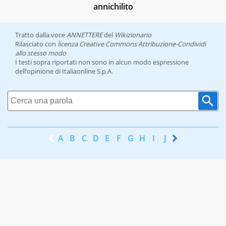
annichilito
Tratto dalla voce
ANNETTERE
del
Wikizionario
Rilasciato con
licenza Creative Commons Attribuzione-Condividi
allo stesso modo
I testi sopra riportati non sono in alcun modo espressione
dell’opinione di Italiaonline S.p.A.
A
B
C
D
E
F
G
H
I
J
K
L
M
N