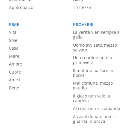
Apotropaico
Tristezza
RIME
PROVERBI
Vita
La verità vien sempre a
galla
Sole
Uomo avvisato, mezzo
Casa
salvato
Mare
Una rondine non fa
primavera
Amore
Il mattino ha l'oro in
Cuore
bocca
Amici
Mal comune, mezzo
Bene
gaudio
Il gioco non vale la
candela
Al cuor non si comanda
A caval donato non si
guarda in bocca