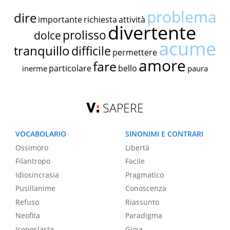
problema
dire
importante
richiesta
attività
divertente
prolisso
dolce
acume
tranquillo
difficile
permettere
amore
fare
particolare
bello
inerme
paura
SAPERE
VOCABOLARIO
SINONIMI E CONTRARI
Ossimoro
Libertà
Filantropo
Facile
Idiosincrasia
Pragmatico
Pusillanime
Conoscenza
Refuso
Riassunto
Neofita
Paradigma
Iconoclasta
Gioia