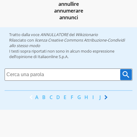
annullire
annumerare
annunci
Tratto dalla voce
ANNULLATORE
del
Wikizionario
Rilasciato con
licenza Creative Commons Attribuzione-Condividi
allo stesso modo
I testi sopra riportati non sono in alcun modo espressione
dell’opinione di Italiaonline S.p.A.
A
B
C
D
E
F
G
H
I
J
K
L
M
N