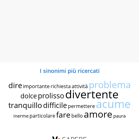
I sinonimi più ricercati
problema
dire
importante
richiesta
attività
divertente
prolisso
dolce
acume
tranquillo
difficile
permettere
amore
fare
particolare
bello
inerme
paura