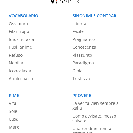
SAPERE
VOCABOLARIO
SINONIMI E CONTRARI
Ossimoro
Libertà
Filantropo
Facile
Idiosincrasia
Pragmatico
Pusillanime
Conoscenza
Refuso
Riassunto
Neofita
Paradigma
Iconoclasta
Gioia
Apotropaico
Tristezza
RIME
PROVERBI
Vita
La verità vien sempre a
galla
Sole
Uomo avvisato, mezzo
Casa
salvato
Mare
Una rondine non fa