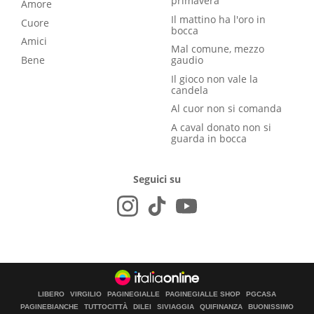
primavera
Amore
Il mattino ha l'oro in
Cuore
bocca
Amici
Mal comune, mezzo
Bene
gaudio
Il gioco non vale la
candela
Al cuor non si comanda
A caval donato non si
guarda in bocca
Seguici su
LIBERO
VIRGILIO
PAGINEGIALLE
PAGINEGIALLE SHOP
PGCASA
PAGINEBIANCHE
TUTTOCITTÀ
DILEI
SIVIAGGIA
QUIFINANZA
BUONISSIMO