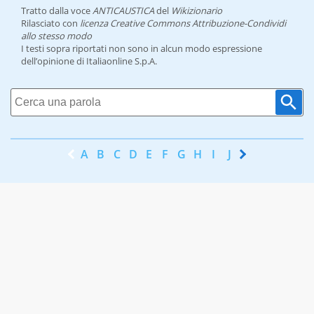
Tratto dalla voce
ANTICAUSTICA
del
Wikizionario
Rilasciato con
licenza Creative Commons Attribuzione-Condividi
allo stesso modo
I testi sopra riportati non sono in alcun modo espressione
dell’opinione di Italiaonline S.p.A.
A
B
C
D
E
F
G
H
I
J
K
L
M
N