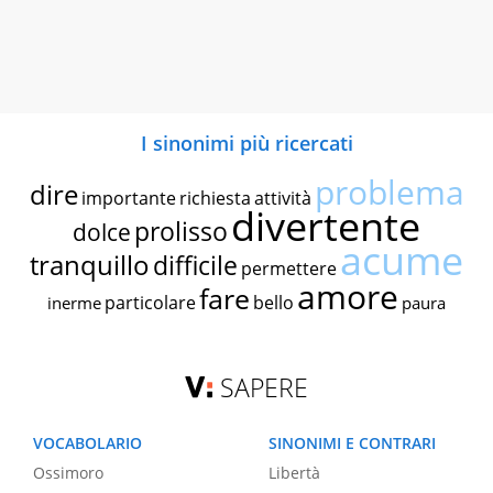
I sinonimi più ricercati
problema
dire
importante
richiesta
attività
divertente
prolisso
dolce
acume
tranquillo
difficile
permettere
amore
fare
particolare
bello
inerme
paura
SAPERE
VOCABOLARIO
SINONIMI E CONTRARI
Ossimoro
Libertà