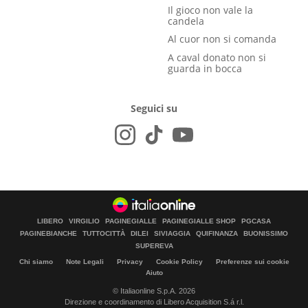
Il gioco non vale la
candela
Al cuor non si comanda
A caval donato non si
guarda in bocca
Seguici su
LIBERO
VIRGILIO
PAGINEGIALLE
PAGINEGIALLE SHOP
PGCASA
PAGINEBIANCHE
TUTTOCITTÀ
DILEI
SIVIAGGIA
QUIFINANZA
BUONISSIMO
SUPEREVA
Chi siamo
Note Legali
Privacy
Cookie Policy
Preferenze sui cookie
Aiuto
© Italiaonline S.p.A. 2026
Direzione e coordinamento di Libero Acquisition S.á r.l.