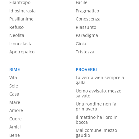
Filantropo
Facile
Idiosincrasia
Pragmatico
Pusillanime
Conoscenza
Refuso
Riassunto
Neofita
Paradigma
Iconoclasta
Gioia
Apotropaico
Tristezza
RIME
PROVERBI
Vita
La verità vien sempre a
galla
Sole
Uomo avvisato, mezzo
Casa
salvato
Mare
Una rondine non fa
primavera
Amore
Il mattino ha l'oro in
Cuore
bocca
Amici
Mal comune, mezzo
Bene
gaudio